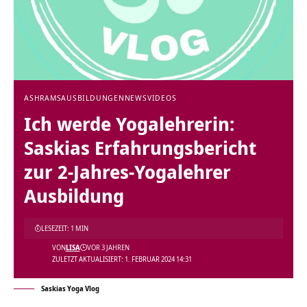
ASHRAMS
AUSBILDUNGEN
NEWS
VIDEOS
Ich werde Yogalehrerin:
Saskias Erfahrungsbericht
zur 2-Jahres-Yogalehrer
Ausbildung
LESEZEIT: 1 MIN
VON
LISA
VOR 3 JAHREN
ZULETZT AKTUALISIERT: 1. FEBRUAR 2024 14:31
Saskias Yoga Vlog