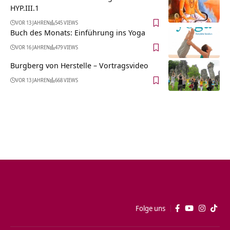
HYP.III.1
VOR 13 JAHREN
545 VIEWS
Buch des Monats: Einführung ins Yoga
VOR 16 JAHREN
479 VIEWS
Burgberg von Herstelle‏‎ – Vortragsvideo
VOR 13 JAHREN
668 VIEWS
Folge uns