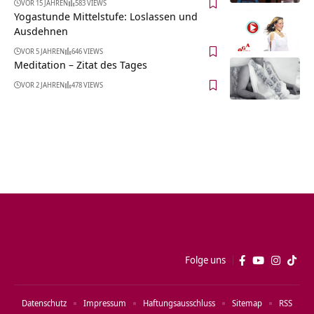
VOR 15 JAHREN
583 VIEWS
Yogastunde Mittelstufe: Loslassen und
Ausdehnen
VOR 5 JAHREN
646 VIEWS
Meditation – Zitat des Tages
VOR 2 JAHREN
478 VIEWS
Folge uns
Datenschutz
Impressum
Haftungsausschluss
Sitemap
RSS