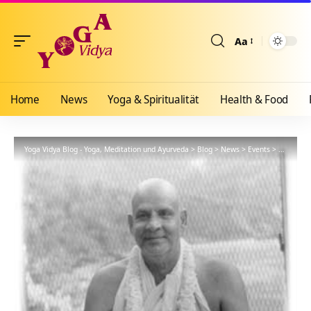
Aa
Größenänderun
Home
News
Yoga & Spiritualität
Health & Food
Yoga Vidya Blog - Yoga, Meditation und Ayurveda
>
Blog
>
News
>
Events
>
Meditatio