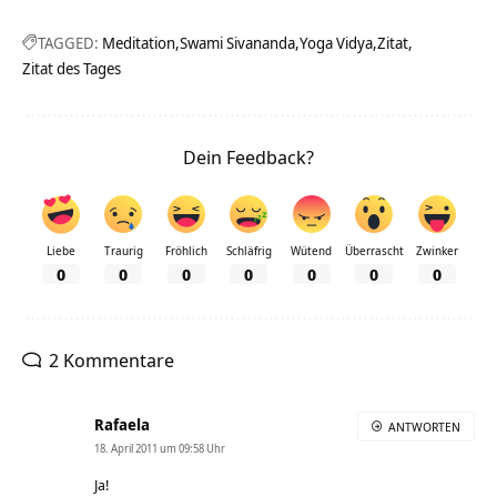
TAGGED:
Meditation
Swami Sivananda
Yoga Vidya
Zitat
Zitat des Tages
Dein Feedback?
Liebe
Traurig
Fröhlich
Schläfrig
Wütend
Überrascht
Zwinker
0
0
0
0
0
0
0
2 Kommentare
Rafaela
ANTWORTEN
18. April 2011 um 09:58 Uhr
Ja!