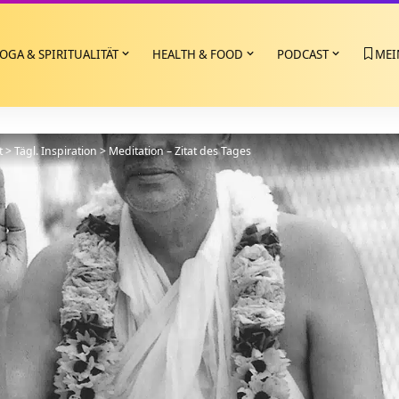
OGA & SPIRITUALITÄT
HEALTH & FOOD
PODCAST
MEI
t
>
Tägl. Inspiration
>
Meditation – Zitat des Tages