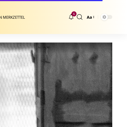
6
Aa
N MERKZETTEL
Größenänderung