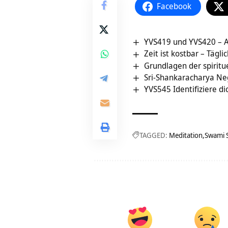
Facebook
YVS419 und YVS420 – A
Zeit ist kostbar – Tägli
Grundlagen der spiritue
Sri-Shankaracharya Ne
YVS545 Identifiziere d
TAGGED:
Meditation
Swami 