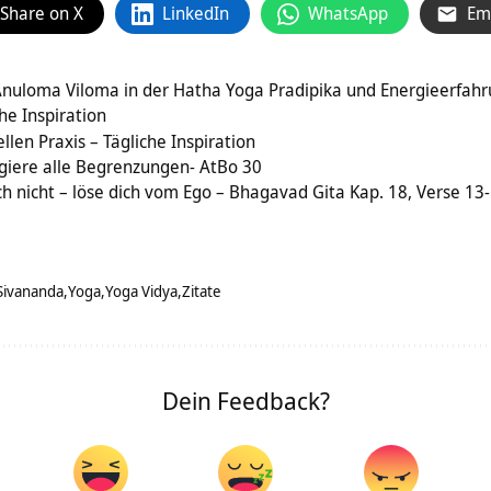
Share on X
LinkedIn
WhatsApp
Em
nuloma Viloma in der Hatha Yoga Pradipika und Energieerfahr
che Inspiration
llen Praxis – Tägliche Inspiration
giere alle Begrenzungen- AtBo 30
ich nicht – löse dich vom Ego – Bhagavad Gita Kap. 18, Verse 13
Sivananda
Yoga
Yoga Vidya
Zitate
Dein Feedback?