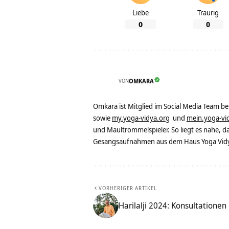
Liebe
Traurig
0
0
VON
OMKARA
Omkara ist Mitglied im Social Media Team b
sowie
my.yoga-vidya.org
und
mein.yoga-vi
und Maultrommelspieler. So liegt es nahe, 
Gesangsaufnahmen aus dem Haus Yoga Vidya
VORHERIGER ARTIKEL
Harilalji 2024: Konsultationen