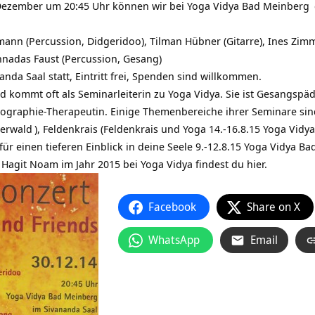
Dezember um 20:45 Uhr können wir bei
Yoga Vidya Bad Meinberg
lmann (Percussion, Didgeridoo), Tilman Hübner (Gitarre), Ines Zi
nadas Faust (Percussion, Gesang)
anda Saal statt, Eintritt frei, Spenden sind willkommen.
d kommt oft als Seminarleiterin zu Yoga Vidya. Sie ist Gesangsp
iographie-Therapeutin. Einige Themenbereiche ihrer Seminare si
terwald
), Feldenkrais (
Feldenkrais und Yoga 14.-16.8.15 Yoga Vidy
für einen tieferen Einblick in deine Seele 9.-12.8.15 Yoga Vidya B
Hagit Noam im Jahr 2015 bei Yoga Vidya findest du hier.
Facebook
Share on X
WhatsApp
Email