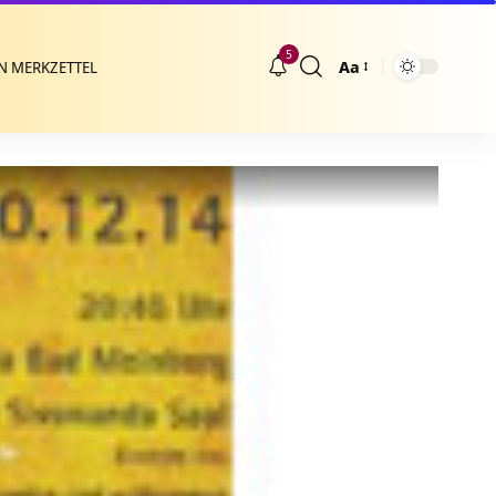
5
Aa
N MERKZETTEL
Größenänderung