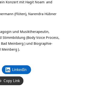
ein Konzert mit
Hagit Noam
and
mmermann (Flöten), Narendra Hübner
ädagogin und Musiktherapeutin,
nd Stimmbildung (
Body Voice Process,
a Bad Meinberg
) und Biographie-
ad Meinberg
).
LinkedIn
Copy Link