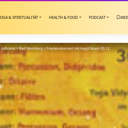
OGA & SPIRITUALITÄT
HEALTH & FOOD
PODCAST
MEI
>
Ashrams
>
Bad Meinberg
>
Friedenskonzert mit Hagit Noam 30.12.