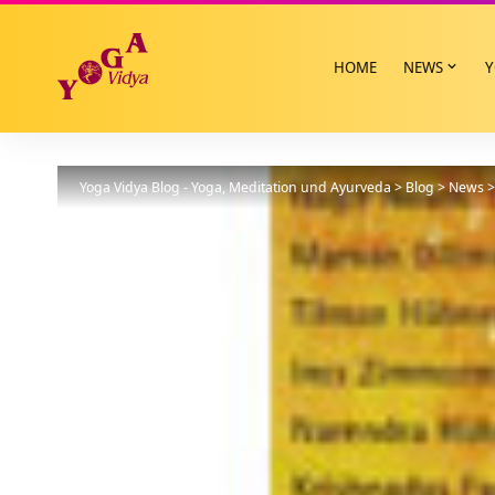
HOME
NEWS
Y
Yoga Vidya Blog - Yoga, Meditation und Ayurveda
>
Blog
>
News