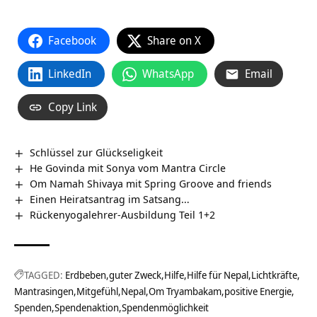
Facebook
Share on X
LinkedIn
WhatsApp
Email
Copy Link
Schlüssel zur Glückseligkeit
He Govinda mit Sonya vom Mantra Circle
Om Namah Shivaya mit Spring Groove and friends
Einen Heiratsantrag im Satsang…
Rückenyogalehrer-Ausbildung Teil 1+2
TAGGED:
Erdbeben
guter Zweck
Hilfe
Hilfe für Nepal
Lichtkräfte
Mantrasingen
Mitgefühl
Nepal
Om Tryambakam
positive Energie
Spenden
Spendenaktion
Spendenmöglichkeit