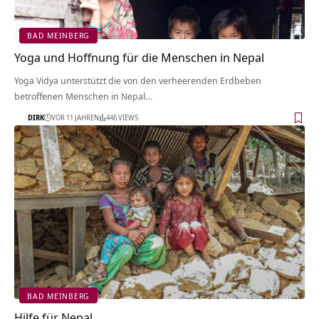
BAD MEINBERG
Yoga und Hoffnung für die Menschen in Nepal
Yoga Vidya unterstützt die von den verheerenden Erdbeben
betroffenen Menschen in Nepal…
DIRK
VOR 11 JAHREN
446 VIEWS
BAD MEINBERG
Hilfe für Nepal