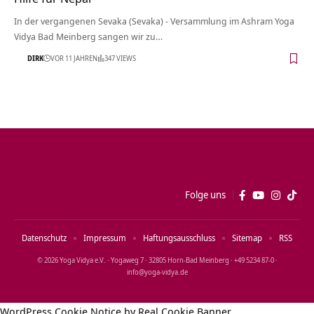
In der vergangenen Sevaka (Sevaka) - Versammlung im Ashram Yoga
Vidya Bad Meinberg sangen wir zu…
DIRK
VOR 11 JAHREN
347 VIEWS
Folge uns
Datenschutz
Impressum
Haftungsausschluss
Sitemap
RSS
© 2026 Yoga Vidya e.V. · Yogaweg 7 · 32805 Horn‑Bad Meinberg · +49 5234 87‑0 ·
info@yoga‑vidya.de
WordPress Cookie Notice by Real Cookie Banner