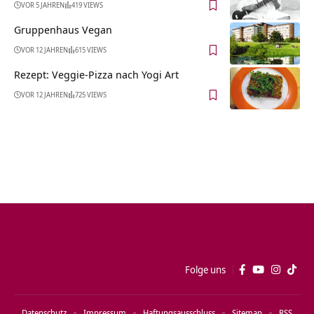
VOR 5 JAHREN
419 VIEWS
Gruppenhaus Vegan
VOR 12 JAHREN
615 VIEWS
Rezept: Veggie-Pizza nach Yogi Art
VOR 12 JAHREN
725 VIEWS
Folge uns
Datenschutz
Impressum
Haftungsausschluss
Sitemap
RSS