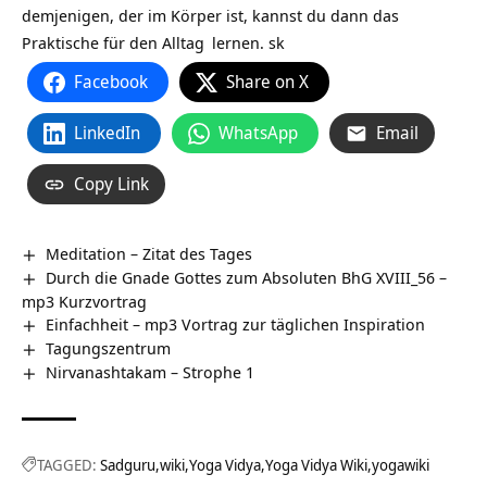
demjenigen, der im Körper ist, kannst du dann das
Praktische für den
Alltag
lernen. sk
Facebook
Share on X
LinkedIn
WhatsApp
Email
Copy Link
Meditation – Zitat des Tages
Durch die Gnade Gottes zum Absoluten BhG XVIII_56 –
mp3 Kurzvortrag
Einfachheit – mp3 Vortrag zur täglichen Inspiration
Tagungszentrum
Nirvanashtakam – Strophe 1
TAGGED:
Sadguru
wiki
Yoga Vidya
Yoga Vidya Wiki
yogawiki