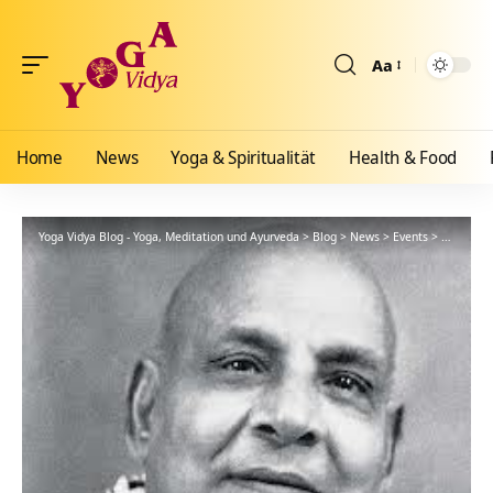
Aa
Größenänderun
Home
News
Yoga & Spiritualität
Health & Food
Yoga Vidya Blog - Yoga, Meditation und Ayurveda
>
Blog
>
News
>
Events
>
Yoga Wik