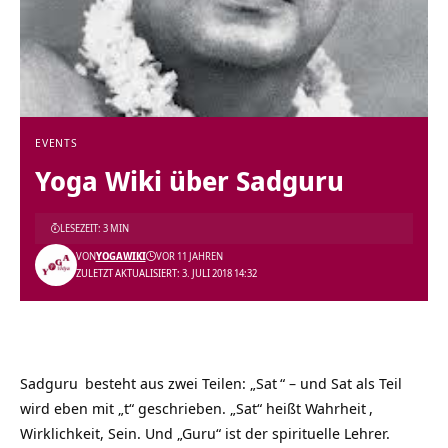
EVENTS
Yoga Wiki über Sadguru
LESEZEIT: 3 MIN
VON
YOGAWIKI
VOR 11 JAHREN
ZULETZT AKTUALISIERT: 3. JULI 2018 14:32
Sadguru
besteht aus zwei Teilen: „
Sat
“ – und Sat als Teil
wird eben mit „t“ geschrieben. „Sat“ heißt
Wahrheit
,
Wirklichkeit, Sein. Und „Guru“ ist der spirituelle Lehrer.