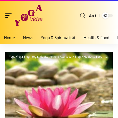
Aa
Größenänderun
Home
News
Yoga & Spiritualität
Health & Food
Yoga Vidya Blog - Yoga, Meditation und Ayurveda
>
Blog
>
Health & Food
>
Yogathera