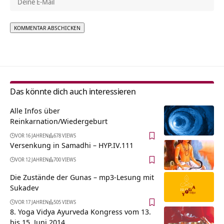
Alternative:
Das könnte dich auch interessieren
Alle Infos über
Reinkarnation/Wiedergeburt
VOR 16 JAHREN
678 VIEWS
Versenkung in Samadhi – HYP.IV.111
VOR 12 JAHREN
700 VIEWS
Die Zustände der Gunas – mp3-Lesung mit
Sukadev
VOR 17 JAHREN
505 VIEWS
8. Yoga Vidya Ayurveda Kongress vom 13.
bis 15. Juni 2014