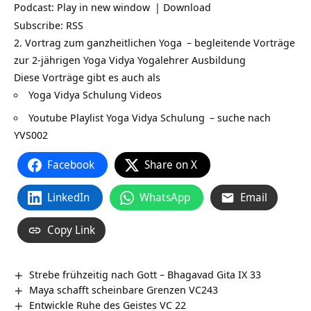
Podcast:
Play in new window
|
Download
Subscribe:
RSS
2. Vortrag zum ganzheitlichen
Yoga
– begleitende Vorträge
zur 2-jährigen Yoga Vidya
Yogalehrer Ausbildung
Diese Vorträge gibt es auch als
Yoga Vidya Schulung Videos
Youtube Playlist Yoga Vidya Schulung
– suche nach
YVS002
Facebook
Share on X
LinkedIn
WhatsApp
Email
Copy Link
Strebe frühzeitig nach Gott – Bhagavad Gita IX 33
Maya schafft scheinbare Grenzen VC243
Entwickle Ruhe des Geistes VC 22