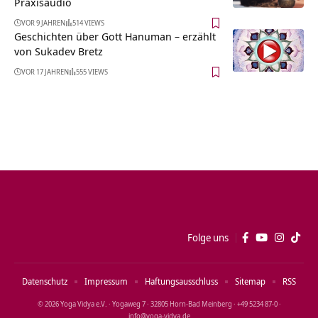
Praxisaudio
VOR 9 JAHREN
514 VIEWS
Geschichten über Gott Hanuman – erzählt
von Sukadev Bretz
VOR 17 JAHREN
555 VIEWS
Folge uns
Datenschutz
Impressum
Haftungsausschluss
Sitemap
RSS
© 2026 Yoga Vidya e.V. · Yogaweg 7 · 32805 Horn‑Bad Meinberg · +49 5234 87‑0 ·
info@yoga‑vidya.de