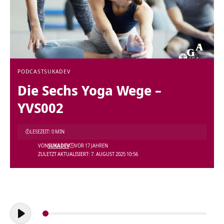
PODCAST
SUKADEV
Die Sechs Yoga Wege –
YVS002
LESEZEIT: 0 MIN
VON
SUKADEV
VOR 17 JAHREN
ZULETZT AKTUALISIERT: 7. AUGUST 2025 10:56
Audio-
Player