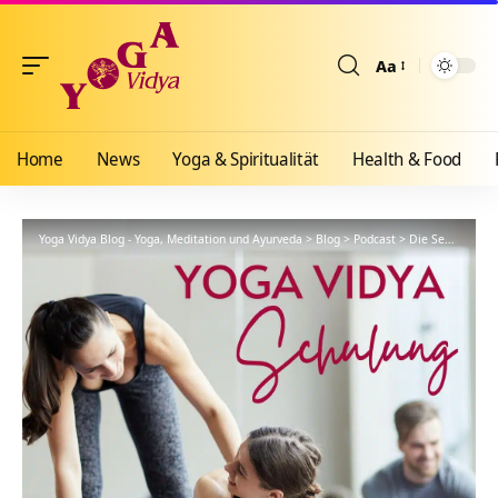
Aa
Größenänderun
Home
News
Yoga & Spiritualität
Health & Food
Yoga Vidya Blog - Yoga, Meditation und Ayurveda
>
Blog
>
Podcast
>
Die Sechs Yoga Wege – YVS002