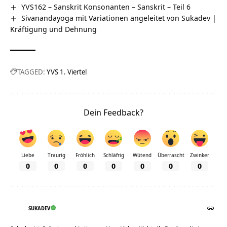
YVS162 – Sanskrit Konsonanten – Sanskrit – Teil 6
Sivanandayoga mit Variationen angeleitet von Sukadev |
Kräftigung und Dehnung
TAGGED:
YVS 1. Viertel
Dein Feedback?
Liebe
Traurig
Fröhlich
Schläfrig
Wütend
Überrascht
Zwinker
0
0
0
0
0
0
0
SUKADEV