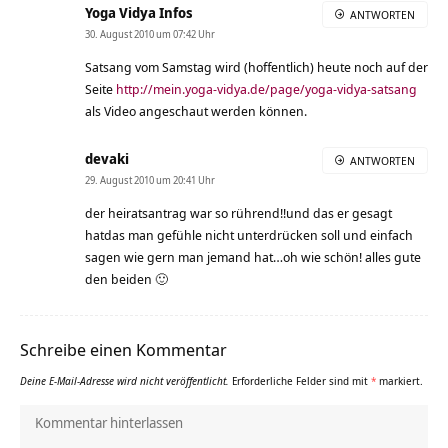
Yoga Vidya Infos
ANTWORTEN
30. August 2010 um 07:42 Uhr
Satsang vom Samstag wird (hoffentlich) heute noch auf der
Seite
http://mein.yoga-vidya.de/page/yoga-vidya-satsang
als Video angeschaut werden können.
devaki
ANTWORTEN
29. August 2010 um 20:41 Uhr
der heiratsantrag war so rührend!!und das er gesagt
hatdas man gefühle nicht unterdrücken soll und einfach
sagen wie gern man jemand hat…oh wie schön! alles gute
den beiden 🙂
Schreibe einen Kommentar
Deine E-Mail-Adresse wird nicht veröffentlicht.
Erforderliche Felder sind mit
*
markiert.