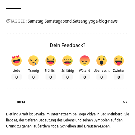
TAGGED:
Samstag
Samstagabend
Satsang
yoga-blog-news
Dein Feedback?
Liebe
Traurig
Fröhlich
Schläfrig
Wütend
Überrascht
Zwinker
0
0
0
0
0
0
0
DIETA
Dietlind Arndt ist Sevaka im Internetteam bei Yoga Vidya in Bad Meinberg. Sie
liebt es, der tieferen Bedeutung des Lebens und seinen Symbolen auf den
Grund zu gehen; außerdem Yoga, Schreiben und Draussen-Leben.