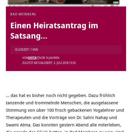
BAD MEINBERG
Einen Heiratsantrag im
Satsang…
LESEZEIT: 1 MIN
VON
DIETA
VOR 16 JAHREN
ZULETZT AKTUALISIERT: 3. JULI 2018 13:02
… das hat es bisher noch nicht gegeben. Dazu fröhlich
tanzende und trommelnde Menschen, die ausgelassene
Stimmung von über 100 frisch gebackenen Yogalehrer und
Therapeuten und die Vorträge von Dr. Salini Nahay und
Swami Atma. Das konnten gestern Abend alle miterleben,
die gerade das Glück hatten, in Bad Meinberg zu sein. Und