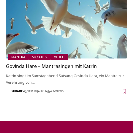
MANTRA
SUKADEV
VIDEO
Govinda Hare – Mantrasingen mit Katrin
Katrin singt im Samstagabend Satsang Govinda Hara, ein Mantra zur
Verehrung von…
SUKADEV
VOR 18 JAHREN
406 VIEWS