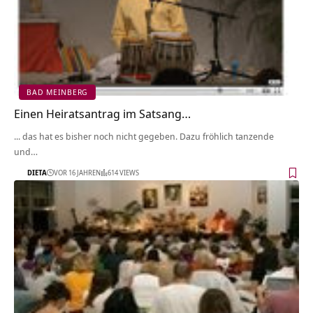
BAD MEINBERG
Einen Heiratsantrag im Satsang…
... das hat es bisher noch nicht gegeben. Dazu fröhlich tanzende
und…
DIETA
VOR 16 JAHREN
614 VIEWS