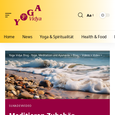
Aa
Größenänderun
Home
News
Yoga & Spiritualität
Health & Food
Yoga Vidya Blog - Yoga, Meditation und Ayurveda
>
Blog
>
Videos
>
Video
>
Meditiere
SUKADEV
VIDEO