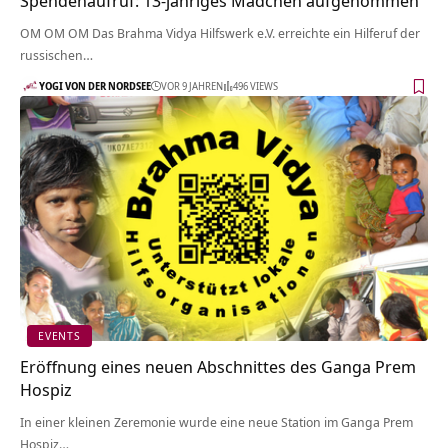
Spendenaufruf: 13-jähriges Mädchen aufgenommen
OM OM OM Das Brahma Vidya Hilfswerk e.V. erreichte ein Hilferuf der
russischen…
YOGI VON DER NORDSEE
VOR 9 JAHREN
496 VIEWS
EVENTS
Eröffnung eines neuen Abschnittes des Ganga Prem
Hospiz
In einer kleinen Zeremonie wurde eine neue Station im Ganga Prem
Hospiz…