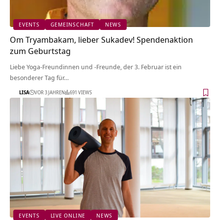
EVENTS
GEMEINSCHAFT
NEWS
Om Tryambakam, lieber Sukadev! Spendenaktion
zum Geburtstag
Liebe Yoga-Freundinnen und -Freunde, der 3. Februar ist ein
besonderer Tag für…
LISA
VOR 3 JAHREN
691 VIEWS
EVENTS
LIVE ONLINE
NEWS