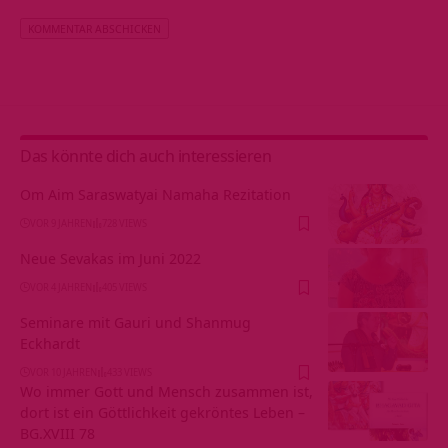
Alternative:
Das könnte dich auch interessieren
Om Aim Saraswatyai Namaha Rezitation
VOR 9 JAHREN
728 VIEWS
Neue Sevakas im Juni 2022
VOR 4 JAHREN
405 VIEWS
Seminare mit Gauri und Shanmug
Eckhardt
VOR 10 JAHREN
433 VIEWS
Wo immer Gott und Mensch zusammen ist,
dort ist ein Göttlichkeit gekröntes Leben –
BG.XVIII 78