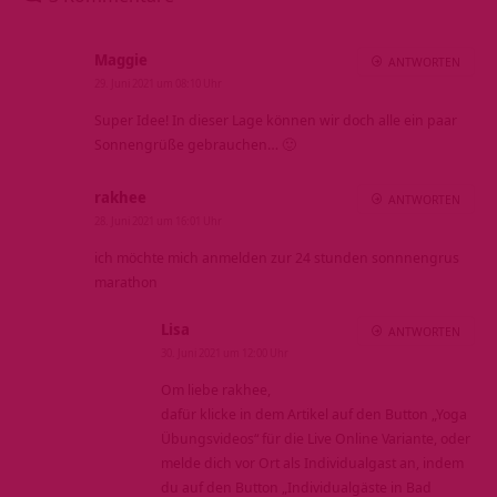
Maggie
ANTWORTEN
29. Juni 2021 um 08:10 Uhr
Super Idee! In dieser Lage können wir doch alle ein paar
Sonnengrüße gebrauchen… 🙂
rakhee
ANTWORTEN
28. Juni 2021 um 16:01 Uhr
ich möchte mich anmelden zur 24 stunden sonnnengrus
marathon
Lisa
ANTWORTEN
30. Juni 2021 um 12:00 Uhr
Om liebe rakhee,
dafür klicke in dem Artikel auf den Button „Yoga
Übungsvideos“ für die Live Online Variante, oder
melde dich vor Ort als Individualgast an, indem
du auf den Button „Individualgäste in Bad