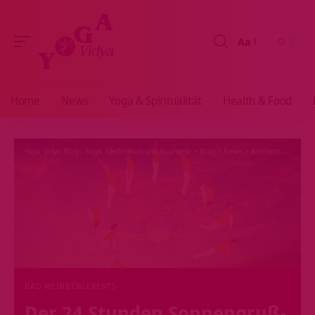
Aa
Größenänderun
Home
News
Yoga & Spiritualität
Health & Food
Yoga Vidya Blog - Yoga, Meditation und Ayurveda
>
Blog
>
News
>
Ashrams
>
Bad Me
BAD MEINBERG
EVENTS
Der 24 Stunden Sonnengruß-