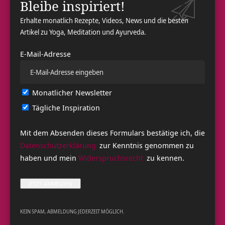
weiterhin eine Yogamatte. Der Marathon wird dann am 3.
Bleibe inspiriert!
Juli 2021, pünktlich um 12:00 Uhr, über unseren YouTube-
Erhalte monatlich Rezepte, Videos, News und die besten
Übungskanal gestreamt:
Artikel zu Yoga, Meditation und Ayurveda.
YOGA ÜBUNGSVIDEOS >>
E-Mail-Adresse
Save the Date! Wer vor Ort dabei sein möchte, kann sich als
Individualgast anmelden:
Monatlicher Newsletter
INDIVIDUALGÄSTE IN BAD MEINBERG >>
Tägliche Inspiration
Die Plätze sind aufgrund der Corona-Situation stark
limitiert. Übernachtungen sind wieder möglich!
Mit dem Absenden dieses Formulars bestätige ich, die
Datenschutzerklärung
zur Kenntnis genommen zu
Facebook
Share on X
haben und mein
Widerspruchsrecht
zu kennen.
LinkedIn
WhatsApp
Email
Copy Link
KEIN SPAM, ABMELDUNG JEDERZEIT MÖGLICH.