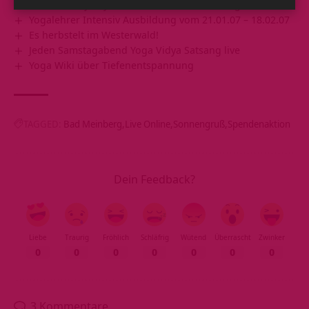
Headache bye bye! – a Powerful Series of Yoga Exercises
Yogalehrer Intensiv Ausbildung vom 21.01.07 – 18.02.07
Es herbstelt im Westerwald!
Jeden Samstagabend Yoga Vidya Satsang live
Yoga Wiki über Tiefenentspannung
TAGGED:
Bad Meinberg
Live Online
Sonnengruß
Spendenaktion
Dein Feedback?
Liebe
Traurig
Fröhlich
Schläfrig
Wütend
Überrascht
Zwinker
0
0
0
0
0
0
0
3 Kommentare