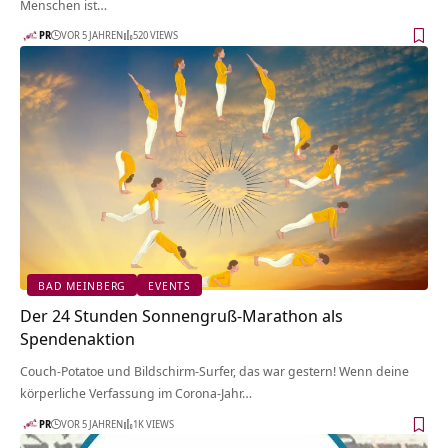
Menschen ist…
PR
VOR 5 JAHREN
520 VIEWS
BAD MEINBERG
EVENTS
Der 24 Stunden Sonnengruß-Marathon als
Spendenaktion
Couch-Potatoe und Bildschirm-Surfer, das war gestern! Wenn deine
körperliche Verfassung im Corona-Jahr…
PR
VOR 5 JAHREN
1K VIEWS