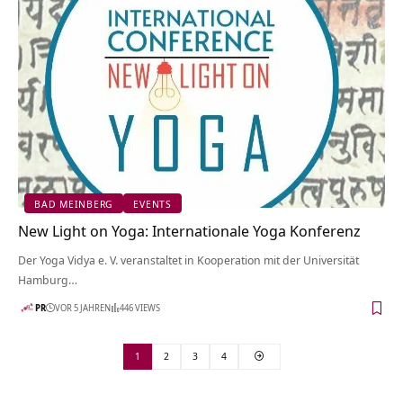
BAD MEINBERG
EVENTS
New Light on Yoga: Internationale Yoga Konferenz
Der Yoga Vidya e. V. veranstaltet in Kooperation mit der Universität
Hamburg…
PR
VOR 5 JAHREN
446 VIEWS
1
2
3
4