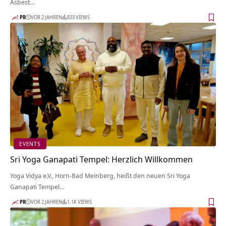
Asbest…
PR
VOR 2 JAHREN
833 VIEWS
EVENTS
Sri Yoga Ganapati Tempel: Herzlich Willkommen
Yoga Vidya e.V., Horn-Bad Meinberg, heißt den neuen Sri Yoga
Ganapati Tempel…
PR
VOR 2 JAHREN
1.1K VIEWS