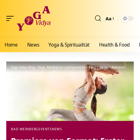
Aa
Größenänderun
Home
News
Yoga & Spiritualität
Health & Food
Yoga Vidya Blog - Yoga, Meditation und Ayurveda
>
Blog
>
News
>
Ashrams
>
Bad Me
BAD MEINBERG
EVENTS
NEWS