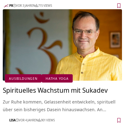
PR
VOR 3 JAHREN
715 VIEWS
AUSBILDUNGEN
HATHA YOGA
Spirituelles Wachstum mit Sukadev
Zur Ruhe kommen, Gelassenheit entwickeln, spirituell
über sein bisheriges Dasein hinauswachsen. An…
LISA
VOR 4 JAHREN
901 VIEWS