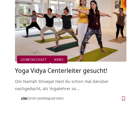
GEMEINSCHAFT
NEWS
Yoga Vidya Centerleiter gesucht!
Om Namah Shivaya! Hast du schon mal darüber
nachgedacht, als Yogalehrer so…
LISA
VOR 4 JAHREN
568 VIEWS