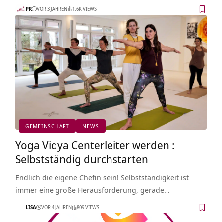
PR
VOR 3 JAHREN
1.6K VIEWS
GEMEINSCHAFT
NEWS
Yoga Vidya Centerleiter werden :
Selbstständig durchstarten
Endlich die eigene Chefin sein! Selbstständigkeit ist
immer eine große Herausforderung, gerade…
LISA
VOR 4 JAHREN
809 VIEWS