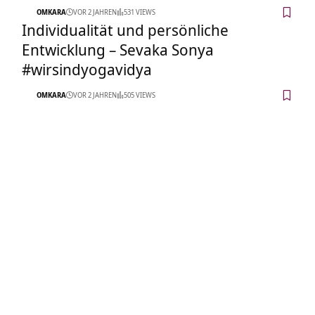
OMKARA
VOR 2 JAHREN
531 VIEWS
Individualität und persönliche
Entwicklung – Sevaka Sonya
#wirsindyogavidya
OMKARA
VOR 2 JAHREN
505 VIEWS