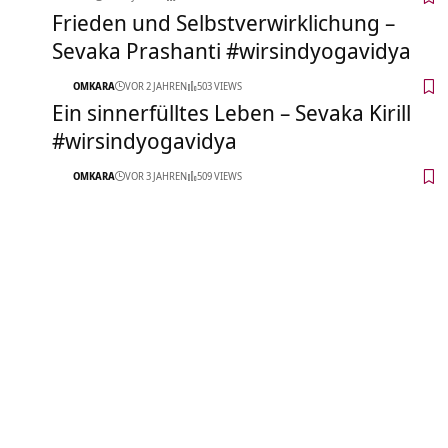
Frieden und Selbstverwirklichung –
Sevaka Prashanti #wirsindyogavidya
OMKARA
VOR 2 JAHREN
503 VIEWS
Ein sinnerfülltes Leben – Sevaka Kirill
#wirsindyogavidya
OMKARA
VOR 3 JAHREN
509 VIEWS