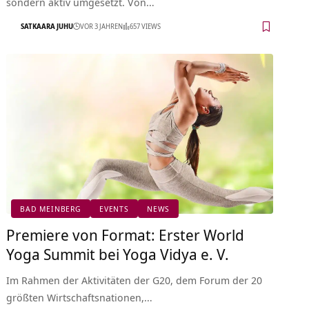
sondern aktiv umgesetzt. Von…
SATKAARA JUHU
VOR 3 JAHREN
657 VIEWS
BAD MEINBERG
EVENTS
NEWS
Premiere von Format: Erster World
Yoga Summit bei Yoga Vidya e. V.
Im Rahmen der Aktivitäten der G20, dem Forum der 20
größten Wirtschaftsnationen,…