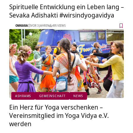
Spirituelle Entwicklung ein Leben lang –
Sevaka Adishakti #wirsindyogavidya
OMKARA
VOR 3 JAHREN
495 VIEWS
ASHRAMS
GEMEINSCHAFT
NEWS
Ein Herz für Yoga verschenken –
Vereinsmitglied im Yoga Vidya e.V.
werden