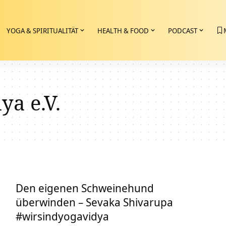
YOGA & SPIRITUALITÄT
HEALTH & FOOD
PODCAST
ya e.V.
Den eigenen Schweinehund
überwinden – Sevaka Shivarupa
#wirsindyogavidya