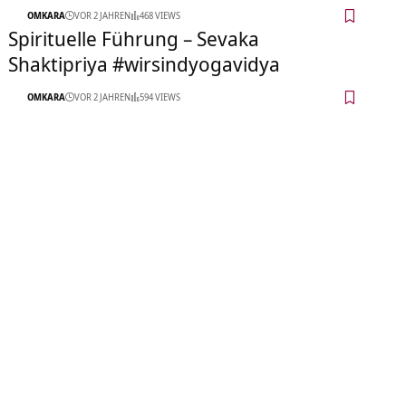
OMKARA
VOR 2 JAHREN
468 VIEWS
Spirituelle Führung – Sevaka
Shaktipriya #wirsindyogavidya
OMKARA
VOR 2 JAHREN
594 VIEWS