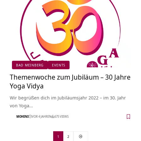
BAD MEINBERG
EVENTS
Themenwoche zum Jubiläum – 30 Jahre
Yoga Vidya
Wir begrüßen dich im Jubiläumsjahr 2022 – im 30. Jahr
von Yoga…
MOHINI
VOR 4 JAHREN
675 VIEWS
1
2