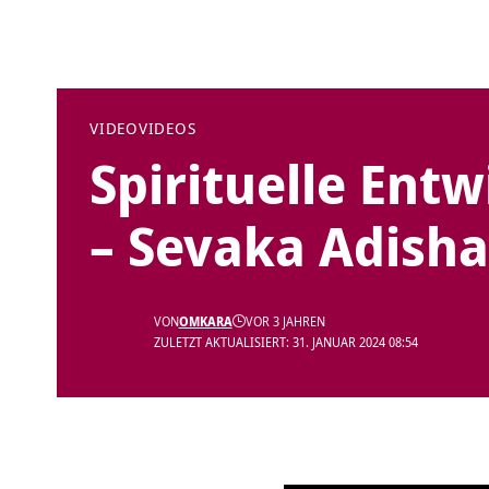
VIDEO
VIDEOS
Spirituelle Ent
– Sevaka Adish
VON
OMKARA
VOR 3 JAHREN
ZULETZT AKTUALISIERT: 31. JANUAR 2024 08:54