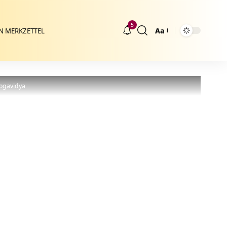
5
Aa
N MERKZETTEL
Größenänderung
yogavidya