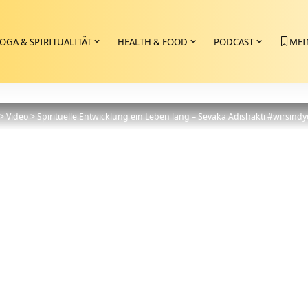
OGA & SPIRITUALITÄT
HEALTH & FOOD
PODCAST
MEI
>
Video
>
Spirituelle Entwicklung ein Leben lang – Sevaka Adishakti #wirsind