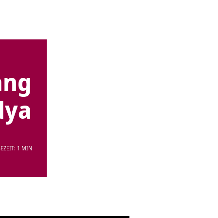
ang
dya
EZEIT: 1 MIN