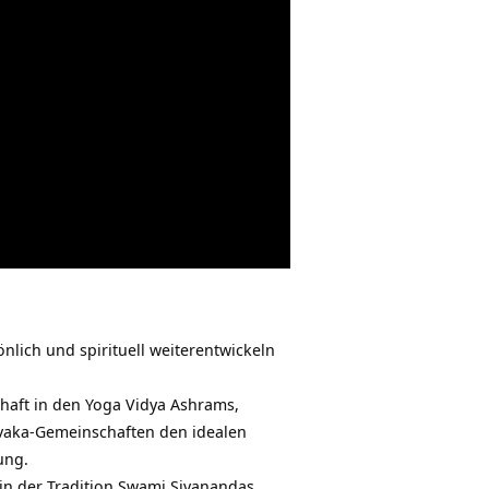
nlich und spirituell weiterentwickeln
rhaft in den Yoga Vidya Ashrams,
evaka-Gemeinschaften den idealen
ung.
in der Tradition Swami Sivanandas