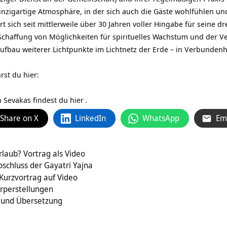
inzigartige Atmosphäre, in der sich auch die Gäste wohlfühlen und
rt sich seit mittlerweile über 30 Jahren voller Hingabe für seine d
Schaffung von Möglichkeiten für spirituelles Wachstum und der V
ufbau weiterer Lichtpunkte im Lichtnetz der Erde – in Verbundenh
rst du hier:
n Sevakas findest du
hier
.
Share on X
LinkedIn
WhatsApp
Em
aub? Vortrag als Video
schluss der Gayatri Yajna
Kurzvortrag auf Video
örperstellungen
 und Übersetzung