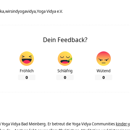
ka
wirsindyogavidya
Yoga Vidya e.V.
Dein Feedback?
Fröhlich
Schläfrig
Wütend
0
0
0
ei Yoga Vidya Bad Meinberg. Er betreut die Yoga Vidya Communities
kinder-