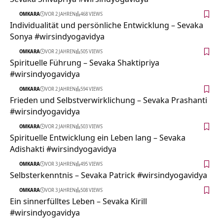
OMKARA
VOR 2 JAHREN
468 VIEWS
Individualität und persönliche Entwicklung – Sevaka
Sonya #wirsindyogavidya
OMKARA
VOR 2 JAHREN
505 VIEWS
Spirituelle Führung – Sevaka Shaktipriya
#wirsindyogavidya
OMKARA
VOR 2 JAHREN
594 VIEWS
Frieden und Selbstverwirklichung – Sevaka Prashanti
#wirsindyogavidya
OMKARA
VOR 2 JAHREN
503 VIEWS
Spirituelle Entwicklung ein Leben lang – Sevaka
Adishakti #wirsindyogavidya
OMKARA
VOR 3 JAHREN
495 VIEWS
Selbsterkenntnis – Sevaka Patrick #wirsindyogavidya
OMKARA
VOR 3 JAHREN
508 VIEWS
Ein sinnerfülltes Leben – Sevaka Kirill
#wirsindyogavidya