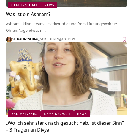
GEMEINSCHAFT
NEWS
Was ist ein Ashram?
Ashram – klingt erstmal merkwürdig und fremd für ungewohnte
Ohren. "Irgendwas mit…
DR. NALINI SAHAY
VOR 3 JAHREN
1.3K VIEWS
BAD MEINBERG
GEMEINSCHAFT
NEWS
„Wo ich sehr stark nach gesucht hab, ist dieser Sinn“
– 3 Fragen an Divya