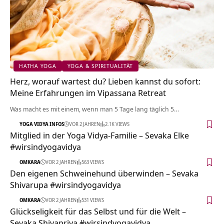
HATHA YOGA
YOGA & SPIRITUALITÄT
Herz, worauf wartest du? Lieben kannst du sofort:
Meine Erfahrungen im Vipassana Retreat
Was macht es mit einem, wenn man 5 Tage lang täglich 5…
YOGA VIDYA INFOS
VOR 2 JAHREN
2.1K VIEWS
Mitglied in der Yoga Vidya-Familie – Sevaka Elke
#wirsindyogavidya
OMKARA
VOR 2 JAHREN
563 VIEWS
Den eigenen Schweinehund überwinden – Sevaka
Shivarupa #wirsindyogavidya
OMKARA
VOR 2 JAHREN
531 VIEWS
Glückseligkeit für das Selbst und für die Welt –
Sevaka Shivapriya #wirsindyogavidya