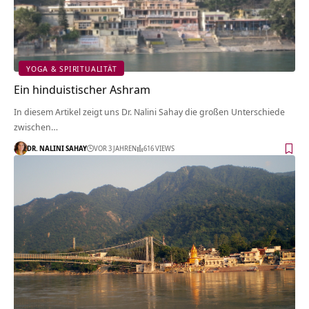
YOGA & SPIRITUALITÄT
Ein hinduistischer Ashram
In diesem Artikel zeigt uns Dr. Nalini Sahay die großen Unterschiede
zwischen…
DR. NALINI SAHAY
VOR 3 JAHREN
616 VIEWS