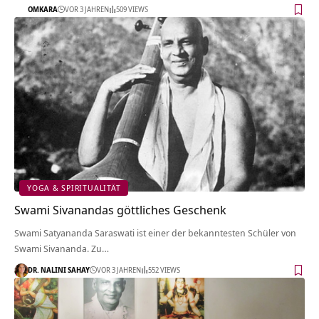
OMKARA
VOR 3 JAHREN
509 VIEWS
YOGA & SPIRITUALITÄT
Swami Sivanandas göttliches Geschenk
Swami Satyananda Saraswati ist einer der bekanntesten Schüler von
Swami Sivananda. Zu…
DR. NALINI SAHAY
VOR 3 JAHREN
552 VIEWS