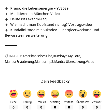
Prana, die Lebensenergie – YVS089
Meditieren in München Video
Heute ist Lakshmi-Tag
Wie macht man Kopfstand richtig? Vortragsvideo
Kundalini Yoga mit Sukadev – Energieerweckung und
Bewusstseinserweiterung
TAGGED:
Amerikanisches Lied
Kumbaya My Lord
Mantra Erläuterung
Mantra mp3
Mantra Übersetzung
Video
Dein Feedback?
Liebe
Traurig
Fröhlich
Schläfrig
Wütend
Überrascht
Zwinker
0
0
0
0
0
0
0