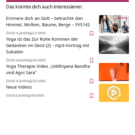
Das könnte dich auch interessieren
Erinnere dich an Gott – betrachte den
Himmel, Wolken, Bäume, Berge – YVS142
VOR 16 JAHREN
572 VIEWS
Yoga ist das Zur Ruhe Kommen der
Gedanken im Geist (2) – mp3-Vortrag mit
Sukadev
VOR 18 JAHREN
545 VIEWS
Yoga Therapie Video „Uddhiyana Bandha
und Agni Sara“
VOR 16 JAHREN
576 VIEWS
Neue Videos
VOR 8 JAHREN
499 VIEWS