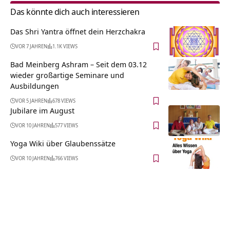
Das könnte dich auch interessieren
Das Shri Yantra öffnet dein Herzchakra
VOR 7 JAHREN
1.1K VIEWS
Bad Meinberg Ashram – Seit dem 03.12
wieder großartige Seminare und
Ausbildungen
VOR 5 JAHREN
678 VIEWS
Jubilare im August
VOR 10 JAHREN
577 VIEWS
Yoga Wiki über Glaubenssätze
VOR 10 JAHREN
766 VIEWS