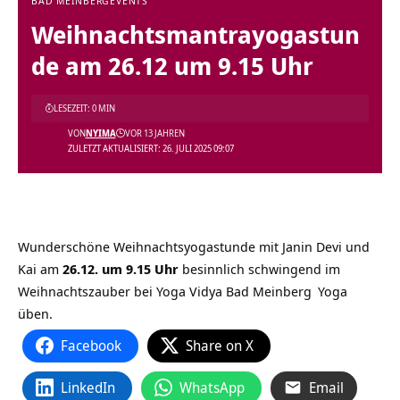
BAD MEINBERG
EVENTS
Weihnachtsmantrayogastun
de am 26.12 um 9.15 Uhr
LESEZEIT: 0 MIN
VON
NYIMA
VOR 13 JAHREN
ZULETZT AKTUALISIERT: 26. JULI 2025 09:07
Wunderschöne Weihnachtsyogastunde mit Janin Devi und
Kai am
26.12. um 9.15 Uhr
besinnlich schwingend im
Weihnachtszauber bei
Yoga Vidya Bad Meinberg
Yoga
üben.
Facebook
Share on X
LinkedIn
WhatsApp
Email