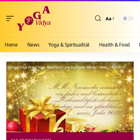
Aa
Größenänderun
Home
News
Yoga & Spiritualität
Health & Food
Yoga Vidya Blog - Yoga, Meditation und Ayurveda
>
Blog
>
News
>
Ashrams
>
Bad Me