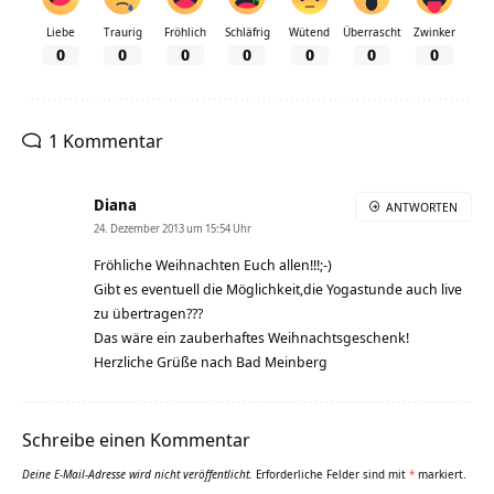
Liebe
Traurig
Fröhlich
Schläfrig
Wütend
Überrascht
Zwinker
0
0
0
0
0
0
0
1 Kommentar
Diana
ANTWORTEN
24. Dezember 2013 um 15:54 Uhr
Fröhliche Weihnachten Euch allen!!!;-)
Gibt es eventuell die Möglichkeit,die Yogastunde auch live
zu übertragen???
Das wäre ein zauberhaftes Weihnachtsgeschenk!
Herzliche Grüße nach Bad Meinberg
Schreibe einen Kommentar
Deine E-Mail-Adresse wird nicht veröffentlicht.
Erforderliche Felder sind mit
*
markiert.