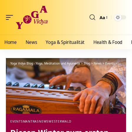
Aa
Größenänderun
Home
News
Yoga & Spiritualität
Health & Food
Yoga Vidya Blog - Yoga, Meditation und Ayurveda
>
Blog
>
News
>
Events
>
Diesen Wi
EVENTS
MANTRAS
NEWS
WESTERWALD