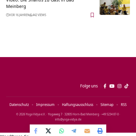
Meinberg
VOR 16 JAHREN
442 VIEWS
Folge uns
Datenschutz
Impressum
Haftungsausschluss
Sitemap
RSS
© 2026 Yoga Vidya e.V. · Yogaweg 7 · 32805 Horn‑Bad Meinberg · +49 5234 87‑0 ·
info@yoga‑vidya.de