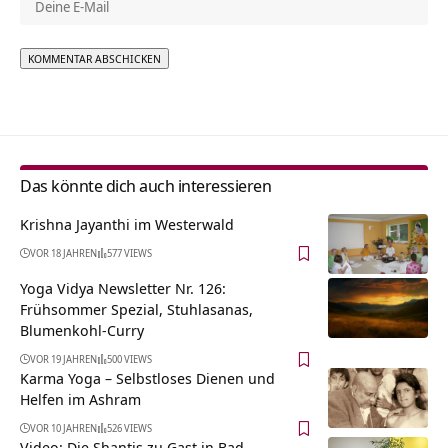
Alternative:
Das könnte dich auch interessieren
Krishna Jayanthi im Westerwald
VOR 18 JAHREN
577 VIEWS
Yoga Vidya Newsletter Nr. 126:
Frühsommer Spezial, Stuhlasanas,
Blumenkohl-Curry
VOR 19 JAHREN
500 VIEWS
Karma Yoga – Selbstloses Dienen und
Helfen im Ashram
VOR 10 JAHREN
526 VIEWS
Video: Die Shantis zu Gast in Bad