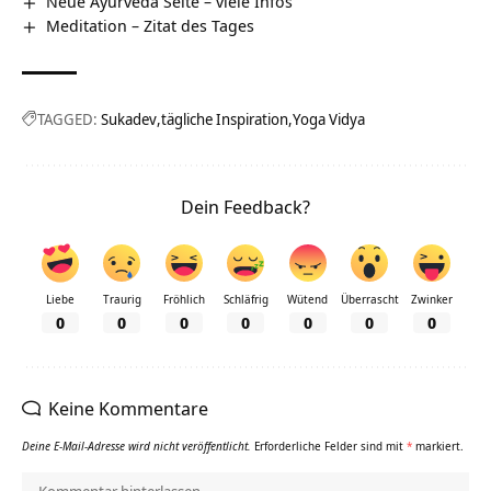
Neue Ayurveda Seite – viele Infos
Meditation – Zitat des Tages
TAGGED:
Sukadev
tägliche Inspiration
Yoga Vidya
Dein Feedback?
Liebe
Traurig
Fröhlich
Schläfrig
Wütend
Überrascht
Zwinker
0
0
0
0
0
0
0
Keine Kommentare
Deine E-Mail-Adresse wird nicht veröffentlicht.
Erforderliche Felder sind mit
*
markiert.