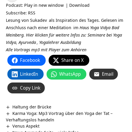
Player
Podcast:
Play in new window
|
Download
Subscribe:
RSS
Lesung von
Sukadev
als Inspiration des Tages. Gelesen im
Anschluss nach einer
Meditation
im
Haus Yoga Vidya Bad
Meinberg.
Hier klicken für weitere Infos zu: Seminare bei Yoga
Vidya,
Ayurveda
,
Yogalehrer Ausbildung
Alle Vortrags mp3 mit Player zum Anhören
Facebook
Share on X
LinkedIn
WhatsApp
Email
Copy Link
Haltung der Brücke
Karma Yoga: Mp3 Vortrag über den Yoga der Tat –
Verhaftungslos handeln
Venus Aspekt