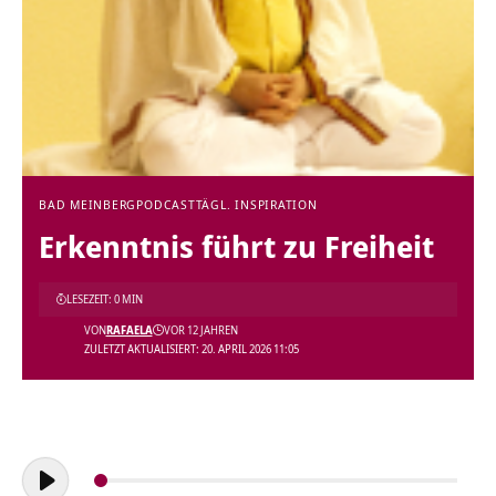
BAD MEINBERG
PODCAST
TÄGL. INSPIRATION
Erkenntnis führt zu Freiheit
LESEZEIT: 0 MIN
VON
RAFAELA
VOR 12 JAHREN
ZULETZT AKTUALISIERT: 20. APRIL 2026 11:05
Audio-