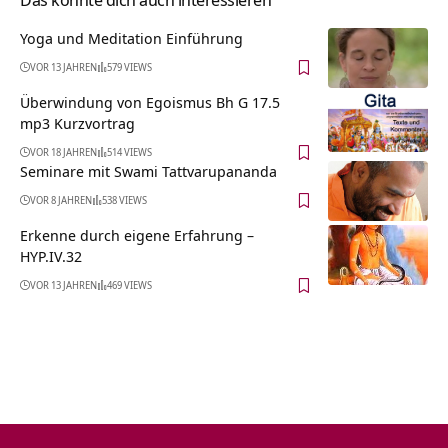
Yoga und Meditation Einführung
VOR 13 JAHREN
579 VIEWS
Überwindung von Egoismus Bh G 17.5
mp3 Kurzvortrag
VOR 18 JAHREN
514 VIEWS
Seminare mit Swami Tattvarupananda
VOR 8 JAHREN
538 VIEWS
Erkenne durch eigene Erfahrung –
HYP.IV.32
VOR 13 JAHREN
469 VIEWS