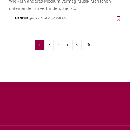
Wie kein anderes Medium vermag Musik Menschen
miteinander zu verbinden. Sie ist…
MANISHA
VOR 7 JAHREN
517 VIEWS
1
2
3
4
5