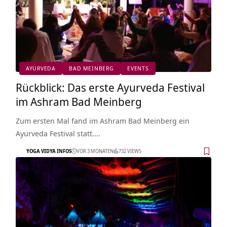
AYURVEDA
BAD MEINBERG
EVENTS
Rückblick: Das erste Ayurveda Festival
im Ashram Bad Meinberg
Zum ersten Mal fand im Ashram Bad Meinberg ein
Ayurveda Festival statt.…
YOGA VIDYA INFOS
VOR 3 MONATEN
732 VIEWS