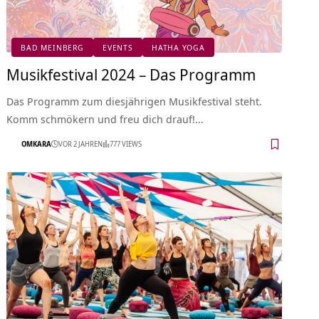
BAD MEINBERG
EVENTS
HATHA YOGA
Musikfestival 2024 – Das Programm
Das Programm zum diesjährigen Musikfestival steht.
Komm schmökern und freu dich drauf!…
OMKARA
VOR 2 JAHREN
777 VIEWS