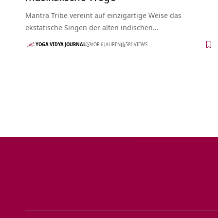
Mantra Tribe vereint auf einzigartige Weise das
ekstatische Singen der alten indischen…
YOGA VIDYA JOURNAL
VOR 6 JAHREN
581 VIEWS