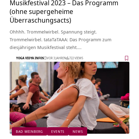
Musikfestival 2023 – Das Programm
(ohne supergeheime
Überraschungsacts)
Ohhhh. Trommelwirbel. Spannung steigt.
Trommelwirbel. tataTaTAAA: Das Programm zum
diesjährigen Musikfestival steht.…
YOGA VIDYA INFOS
VOR 3 JAHREN
722 VIEWS
BAD MEINBERG
EVENTS
NEWS