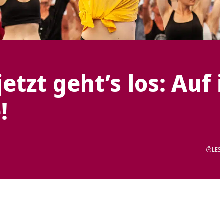
jetzt geht’s los: Auf 
!
LES