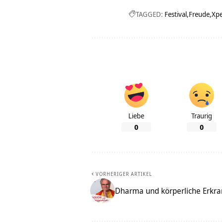
TAGGED:
Festival
Freude
Xpe
Liebe
Traurig
0
0
VORHERIGER ARTIKEL
Dharma und körperliche Erkran