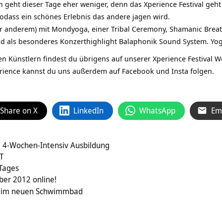
 geht dieser Tage eher weniger, denn das Xperience Festival ge
sodass ein schönes Erlebnis das andere jagen wird.
er anderem) mit Mondyoga, einer Tribal Ceremony, Shamanic Brea
d als besonderes Konzerthighlight Balaphonik Sound System. Yoga
n Künstlern findest du übrigens auf unserer Xperience Festival Wo
ience kannst du uns außerdem auf Facebook und Insta folgen.
Share on X
LinkedIn
WhatsApp
Em
/ 4-Wochen-Intensiv Ausbildung
T
 Tages
er 2012 online!
ja im neuen Schwimmbad