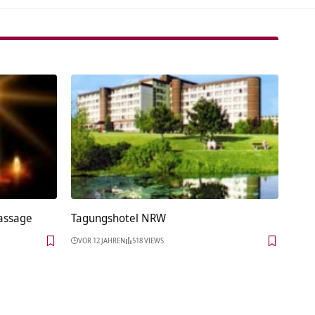
assage
Tagungshotel NRW
VOR 12 JAHREN
518 VIEWS