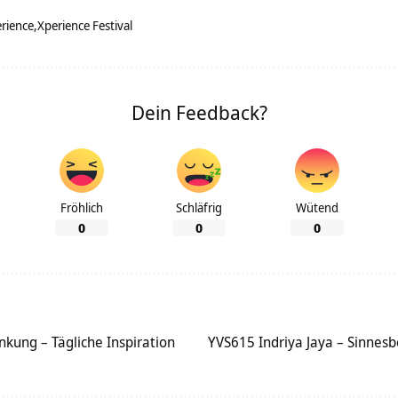
rience
Xperience Festival
Dein Feedback?
Fröhlich
Schläfrig
Wütend
0
0
0
kung – Tägliche Inspiration
YVS615 Indriya Jaya – Sinnesb