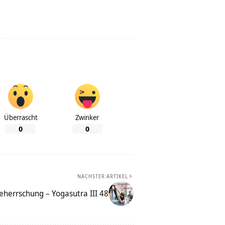
Überrascht
Zwinker
0
0
NÄCHSTER ARTIKEL
eherrschung – Yogasutra III 48