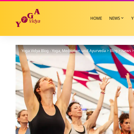
HOME
NEWS
Y
Yoga Vidya Blog - Yoga, Meditation und Ayurveda
>
Blog
>
News