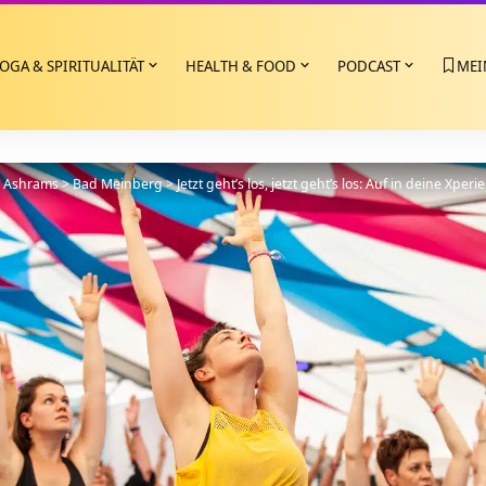
OGA & SPIRITUALITÄT
HEALTH & FOOD
PODCAST
MEI
>
Ashrams
>
Bad Meinberg
>
Jetzt geht’s los, jetzt geht’s los: Auf in deine Xperi