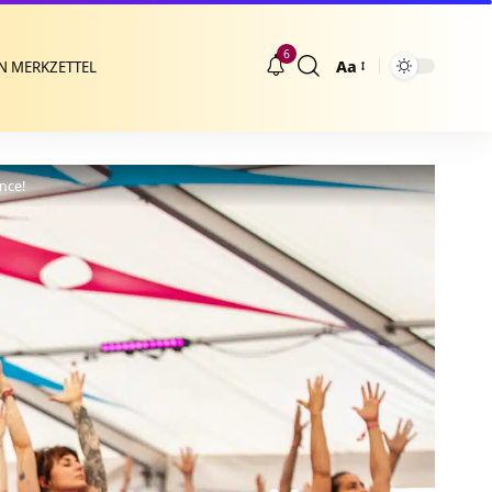
6
Aa
N MERKZETTEL
Größenänderung
ence!