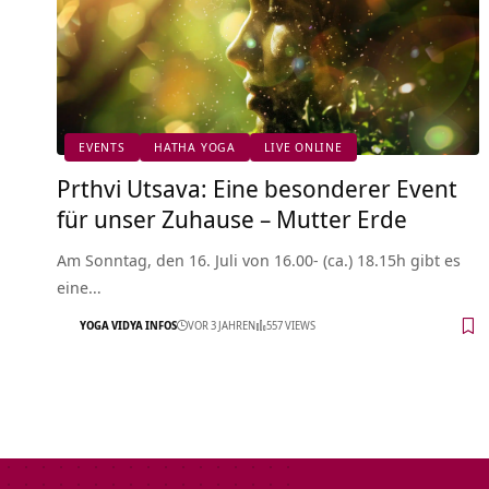
EVENTS
HATHA YOGA
LIVE ONLINE
Prthvi Utsava: Eine besonderer Event
für unser Zuhause – Mutter Erde
Am Sonntag, den 16. Juli von 16.00- (ca.) 18.15h gibt es
eine…
YOGA VIDYA INFOS
VOR 3 JAHREN
557 VIEWS