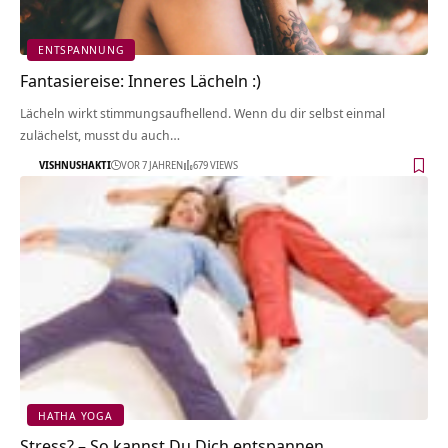
ENTSPANNUNG
Fantasiereise: Inneres Lächeln :)
Lächeln wirkt stimmungsaufhellend. Wenn du dir selbst einmal
zulächelst, musst du auch…
VISHNUSHAKTI
VOR 7 JAHREN
679 VIEWS
HATHA YOGA
Stress? – So kannst Du Dich entspannen