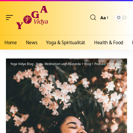
Aa
Größenänderun
Home
News
Yoga & Spiritualität
Health & Food
Yoga Vidya Blog - Yoga, Meditation und Ayurveda
>
Blog
>
Podcast
>
Entspannung
>
F