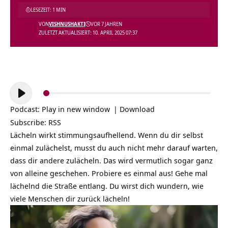
LESEZEIT: 1 MIN
VON
VISHNUSHAKTI
VOR 7 JAHREN
ZULETZT AKTUALISIERT: 10. APRIL 2025 07:37
Audio-
Player
Podcast:
Play in new window
|
Download
Subscribe:
RSS
Lächeln wirkt stimmungsaufhellend. Wenn du dir selbst
einmal zulächelst, musst du auch nicht mehr darauf warten,
dass dir andere zulächeln. Das wird vermutlich sogar ganz
von alleine geschehen. Probiere es einmal aus! Gehe mal
lächelnd die Straße entlang. Du wirst dich wundern, wie
viele Menschen dir zurück lächeln!