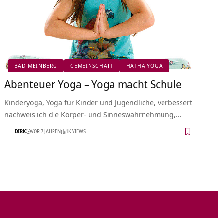
BAD MEINBERG
GEMEINSCHAFT
HATHA YOGA
Abenteuer Yoga – Yoga macht Schule
Kinderyoga, Yoga für Kinder und Jugendliche, verbessert
nachweislich die Körper- und Sinneswahrnehmung,…
DIRK
VOR 7 JAHREN
1K VIEWS