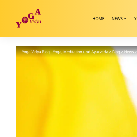
HOME
NEWS
Y
Yoga Vidya Blog - Yoga, Meditation und Ayurveda
>
Blog
>
News