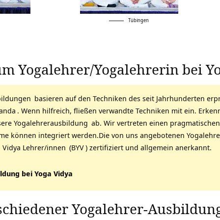
Tübingen
m Yogalehrer/Yogalehrerin bei Y
bildungen
basieren auf den Techniken des seit Jahrhunderten erp
nanda
. Wenn hilfreich, fließen verwandte Techniken mit ein. Erke
sere
Yogalehrerausbildung
ab. Wir vertreten einen pragmatischen,
eme können integriert werden.Die von uns angebotenen
Yogalehre
 Vidya Lehrer/innen
(
BYV
) zertifiziert und allgemein anerkannt.
ldung bei Yoga Vidya
rschiedener
Yogalehrer-Ausbildun