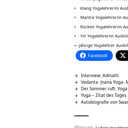
Klang Yogalehrer/in Aus
Mantra Yogalehrer/in A
Rücken Yogalehrer/in A
Yin Yogalehrer/in Ausbi
»
-jährige Yogalehrer Ausb
Facebook
Interview: Adinath
Vedanta- Jnana Yoga- 
Der Sommer ruft: Yoga
Yoga – Zitat des Tages
Autobiografie von Swa
TAGGED:
2 Jahres Yogalehre