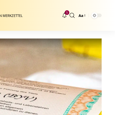
5
Aa
N MERKZETTEL
Größenänderung