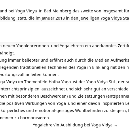
and bei
Yoga Vidya
in Bad Meinberg das zweite von insgesamt f
sbildung
statt, die im Januar 2018 in den jeweiligen
Yoga Vidya St
en neuen
Yogalehrerinnen
und Yogalehrern ein anerkanntes Zertifik
händigt.
rung immer beliebter und erfährt auch durch die Medien Aufmerk
legenden traditionellen Techniken des Yoga in Einklang mit den
wortungsvoll anleiten können.
Yoga Vidya im Themenfeld
Hatha Yoga
ist der
Yoga Vidya Stil
, der 
nterrichtsprinzipien
auszeichnet und sich sehr gut an verschieden
en mit besonderen Beschwerden) und Zielsetzungen (entspannend,
 die positiven Wirkungen von
Yoga
und einer davon inspirierten L
körperliches und emotional-geistiges Wohlbefinden zu steigern, P
emeinen zu harmonisieren.
Yogalehrer/in Ausbildung bei Yoga Vidya →