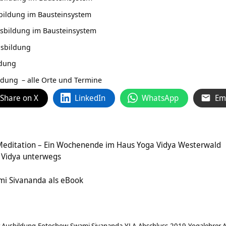
bildung im Bausteinsystem
usbildung im Bausteinsystem
usbildung
ldung
ildung
– alle Orte und Termine
Share on X
LinkedIn
WhatsApp
Em
Meditation – Ein Wochenende im Haus Yoga Vidya Westerwald
 Vidya unterwegs
mi Sivananda als eBook
r Ausbildung
Fotoshow
Swami Sivananda
YLA-Abschluss-2019
Yogalehrer 