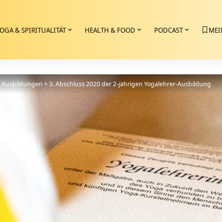
OGA & SPIRITUALITÄT
HEALTH & FOOD
PODCAST
MEI
>
Ausbildungen
>
3. Abschluss 2020 der 2-jährigen Yogalehrer-Ausbildung