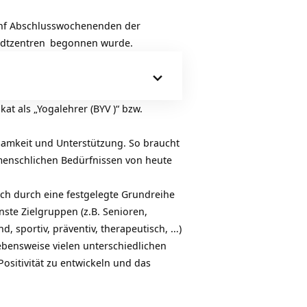
ünf Abschlusswochenenden der
adtzentren
begonnen wurde.
at als „Yogalehrer (
BYV
)“ bzw.
samkeit und Unterstützung. So braucht
 menschlichen Bedürfnissen von heute
sich durch eine festgelegte
Grundreihe
ste Zielgruppen (z.B. Senioren,
 sportiv, präventiv, therapeutisch, …)
ebensweise vielen unterschiedlichen
ositivität zu entwickeln und das