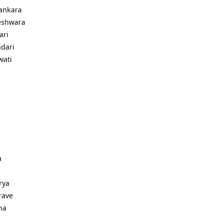
ankara
eshwara
ari
ndari
wati
a
rya
rave
ha