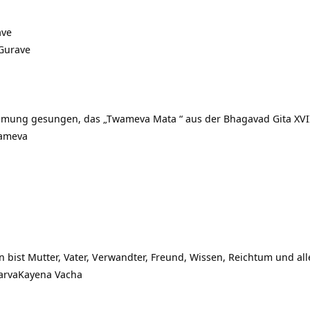
ave
Gurave
dmung gesungen, das „Twameva Mata “ aus der Bhagavad Gita XVII
wameva
in bist Mutter, Vater, Verwandter, Freund, Wissen, Reichtum und all
arvaKayena Vacha