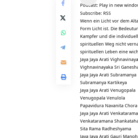
Player
Podcast:
Play in new wind
Subscribe:
RSS
Wenn ein Licht vor dem Alta
Form Licht ist. Die Bedeutu
Kampfer und die individuel
spirituellen Weg nicht verna
spirituellen Leben eine wich
Jaya Jaya Arati Vighnavinay
Vighnavinayaka Sri Ganesh
Jaya Jaya Arati Subramanya
Subramanya Kartikeya
Jaya Jaya Arati Venugopala
Venugopala Venulola
Papavidura Navanita Chora
Jaya Jaya Arati Venkataram
Venkataramana Shankatah
Sita Rama Radheshyama
Jaya Jaya Arati Gauri Mano