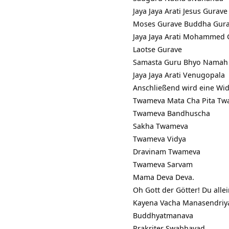
Jaya Jaya Arati Jesus Gurave
Moses Gurave Buddha Gur
Jaya Jaya Arati Mohammed 
Laotse Gurave
Samasta Guru Bhyo Namah
Jaya Jaya Arati Venugopala
Anschließend wird eine Wi
Twameva Mata Cha Pita T
Twameva Bandhuscha
Sakha Twameva
Twameva Vidya
Dravinam Twameva
Twameva Sarvam
Mama Deva Deva.
Oh Gott der Götter! Du alle
Kayena Vacha Manasendriy
Buddhyatmanava
Prakriter Swabhavad