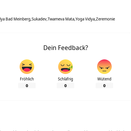
dya Bad Meinberg
Sukadev
Twameva Mata
Yoga Vidya
Zeremonie
Dein Feedback?
Fröhlich
Schläfrig
Wütend
0
0
0