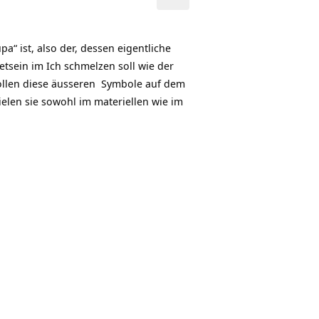
Pfeiltasten
Hoch/Runter
benutzen,
a“ ist, also der, dessen eigentliche
um
etsein im Ich schmelzen soll wie der
die
 sollen diese äusseren Symbole auf dem
Lautstärke
pielen sie sowohl im materiellen wie im
zu
regeln.