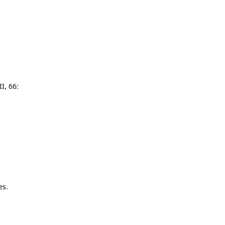
I, 66:
es.