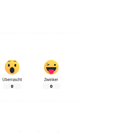
Überrascht
Zwinker
0
0