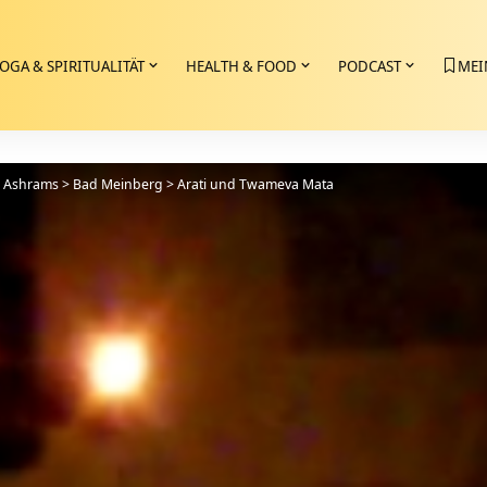
OGA & SPIRITUALITÄT
HEALTH & FOOD
PODCAST
MEI
>
Ashrams
>
Bad Meinberg
>
Arati und Twameva Mata