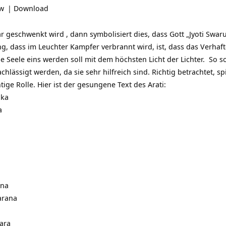
ow
|
Download
r geschwenkt wird , dann symbolisiert dies, dass Gott „Jyoti Swarup
ng, dass im Leuchter Kampfer verbrannt wird, ist, dass das Verhaft
le Seele eins werden soll mit dem höchsten Licht der Lichter. So
chlässigt werden, da sie sehr hilfreich sind. Richtig betrachtet, s
tige Rolle. Hier ist der gesungene Text des Arati:
aka
a
ana
arana
hara