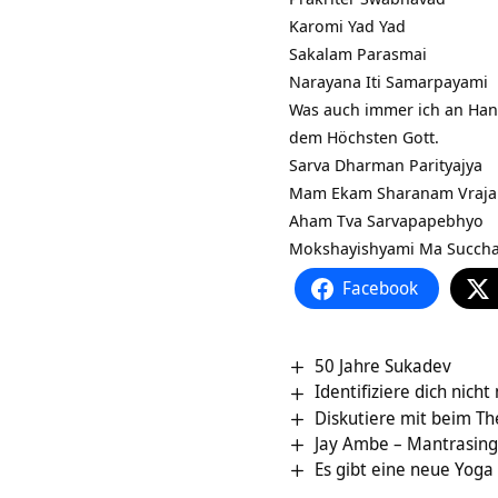
Karomi Yad Yad
Sakalam Parasmai
Narayana Iti Samarpayami
Was auch immer ich an Handl
dem Höchsten Gott.
Sarva Dharman Parityajya
Mam Ekam Sharanam Vraja
Aham Tva Sarvapapebhyo
Mokshayishyami Ma Succh
Facebook
50 Jahre Sukadev
Identifiziere dich nich
Diskutiere mit beim 
Jay Ambe – Mantrasing
Es gibt eine neue Yoga