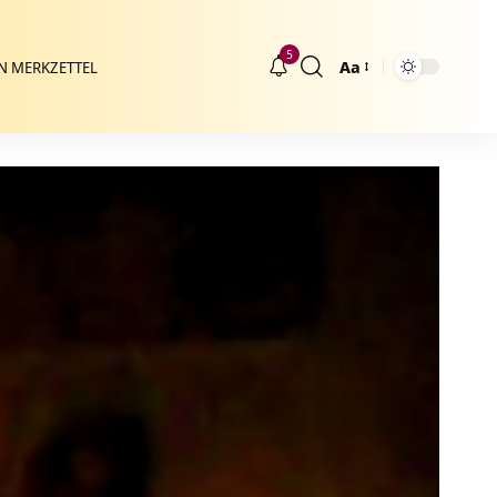
5
Aa
N MERKZETTEL
Größenänderung