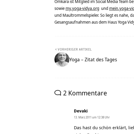
Omkara ist Mitglied im Social Media Team b
sowie
my.yoga-vidya.org
und
mein.yoga-vi
und Maultrommelspieler. So liegt es nahe, 
Gesangsaufnahmen aus dem Haus Yoga Vidya
VORHERIGER ARTIKEL
Yoga – Zitat des Tages
2 Kommentare
Devaki
13. März 2011 um 12:38 Uhr
Das hast du schön erklärt, li