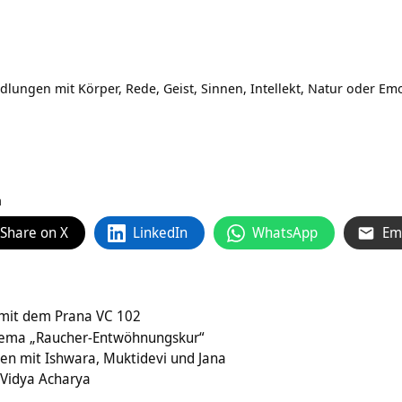
ungen mit Körper, Rede, Geist, Sinnen, Intellekt, Natur oder Emo
a
Share on X
LinkedIn
WhatsApp
Em
t mit dem Prana VC 102
Thema „Raucher-Entwöhnungskur“
en mit Ishwara, Muktidevi und Jana
 Vidya Acharya