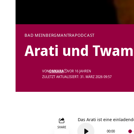
BAD MEINBERG
MANTRA
PODCAST
Arati und Twa
VON
OMKARA
VOR 16 JAHREN
ZULETZT AKTUALISIERT: 31. MÄRZ 2026 09:57
Das Arati ist eine einlade
Audio-
SHARE
00:00