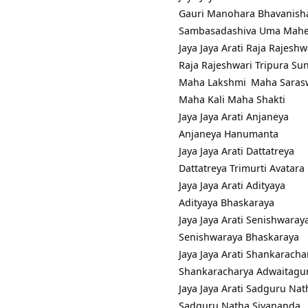
Gauri Manohara Bhavanish
Sambasadashiva Uma Mah
Jaya Jaya Arati Raja Rajeshw
Raja Rajeshwari Tripura Su
Maha
Lakshmi
Maha Saras
Maha Kali Maha Shakti
Jaya Jaya Arati Anjaneya
Anjaneya Hanumanta
Jaya Jaya Arati Dattatreya
Dattatreya Trimurti Avatara
Jaya Jaya Arati Adityaya
Adityaya Bhaskaraya
Jaya Jaya Arati Senishwaray
Senishwaraya Bhaskaraya
Jaya Jaya Arati Shankaracha
Shankaracharya Adwaitagu
Jaya Jaya Arati Sadguru Nat
Sadguru Natha Sivananda