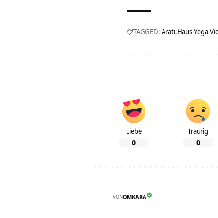
TAGGED:
Arati
Haus Yoga Vi
Liebe
Traurig
0
0
VON
OMKARA