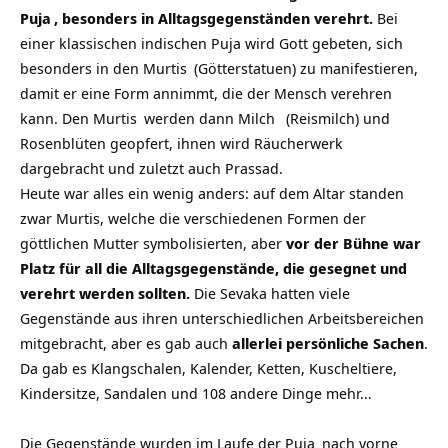
Puja
, besonders in Alltagsgegenständen verehrt.
Bei
einer klassischen indischen Puja wird Gott gebeten, sich
besonders in den
Murtis
(Götterstatuen) zu manifestieren,
damit er eine Form annimmt, die der Mensch verehren
kann. Den
Murtis
werden dann
Milch
(Reismilch) und
Rosenblüten geopfert, ihnen wird Räucherwerk
dargebracht und zuletzt auch Prassad.
Heute war alles ein wenig anders: auf dem Altar standen
zwar Murtis, welche die verschiedenen Formen der
göttlichen Mutter symbolisierten, aber
vor der Bühne war
Platz für all die Alltagsgegenstände, die gesegnet und
verehrt werden sollten.
Die Sevaka hatten viele
Gegenstände aus ihren unterschiedlichen Arbeitsbereichen
mitgebracht, aber es gab auch
allerlei persönliche Sachen
.
Da gab es Klangschalen, Kalender, Ketten, Kuscheltiere,
Kindersitze, Sandalen und 108 andere Dinge mehr…
Die Gegenstände wurden im Laufe der
Puja
nach vorne