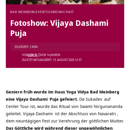
BAD MEINBERG
EVENTS
GEMEINSCHAFT
Fotoshow: Vijaya Dashami
Puja
LESEZEIT: 2 MIN
VON
LISA N.
VOR 14 JAHREN
ZULETZT AKTUALISIERT: 13. AUGUST 2025 12:37
Gestern früh wurde im
Haus Yoga Vidya Bad Meinberg
eine
Vijaya Dashami
Puja gefeiert.
Da
Sukadev
auf
Center Tour ist, wurde das Ritual von
Swami Nirgunananda
geleitet.
Vijaya Dashami
ist der Abschluss von
Navaratri
,
dem neuntägigen Fest zur Verehrung der göttlichen Mutter.
Das Göttliche wird während dieser ungewöhnlichen