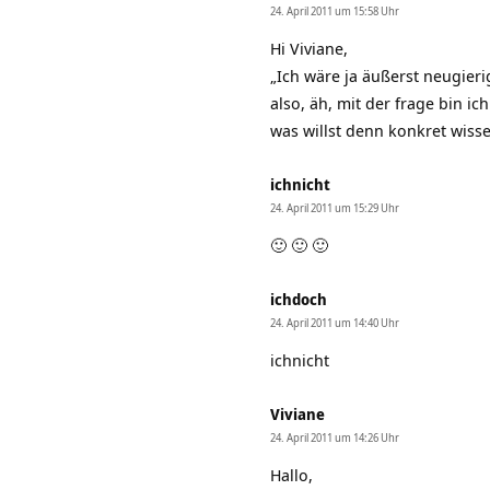
24. April 2011 um 15:58 Uhr
Hi Viviane,
„Ich wäre ja äußerst neugierig
also, äh, mit der frage bin ic
was willst denn konkret wiss
ichnicht
24. April 2011 um 15:29 Uhr
🙂 🙂 🙂
ichdoch
24. April 2011 um 14:40 Uhr
ichnicht
Viviane
24. April 2011 um 14:26 Uhr
Hallo,