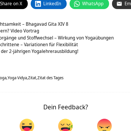
Share on X
LinkedIn
WhatsApp
Em
htsamkeit – Bhagavad Gita XIV 8
ern? Video Vortrag
orgänge und Stoffwechsel – Wirkung von Yogaübungen
hrittene – Variationen für Flexibilität
s der 2-jährigen Yogalehrerausbildung!
oga
Yoga Vidya
Zitat
Zitat des Tages
Dein Feedback?