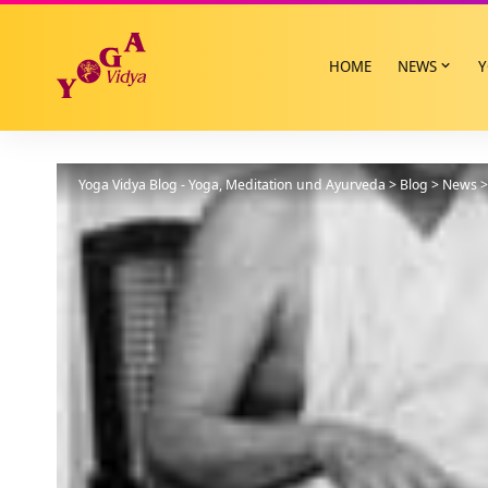
HOME
NEWS
Y
Yoga Vidya Blog - Yoga, Meditation und Ayurveda
>
Blog
>
News