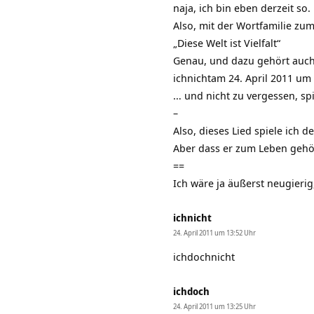
naja, ich bin eben derzeit so.
Also, mit der Wortfamilie zu
„Diese Welt ist Vielfalt“
Genau, und dazu gehört auch E
ichnichtam 24. April 2011 um 
… und nicht zu vergessen, spi
–
Also, dieses Lied spiele ich def
Aber dass er zum Leben gehör
==
Ich wäre ja äußerst neugierig
ichnicht
24. April 2011 um 13:52 Uhr
ichdochnicht
ichdoch
24. April 2011 um 13:25 Uhr