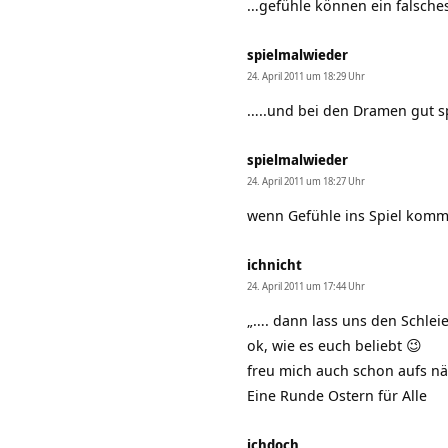
…gefühle können ein falsches 
spielmalwieder
24. April 2011 um 18:29 Uhr
…..und bei den Dramen gut sp
spielmalwieder
24. April 2011 um 18:27 Uhr
wenn Gefühle ins Spiel komme
ichnicht
24. April 2011 um 17:44 Uhr
„…. dann lass uns den Schleie
ok, wie es euch beliebt 😉
freu mich auch schon aufs näc
Eine Runde Ostern für Alle
ichdoch