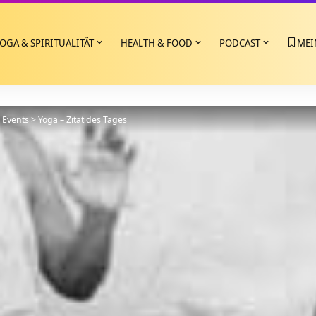
OGA & SPIRITUALITÄT
HEALTH & FOOD
PODCAST
MEI
>
Events
>
Yoga – Zitat des Tages