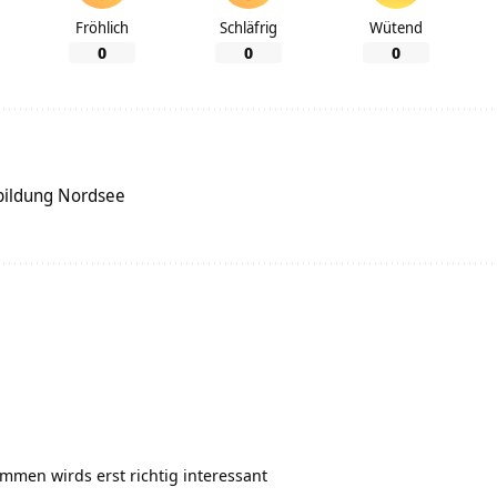
Fröhlich
Schläfrig
Wütend
0
0
0
bildung Nordsee
mmen wirds erst richtig interessant