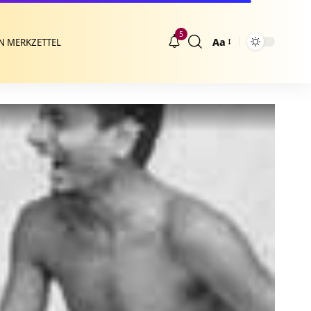
5
Aa
N MERKZETTEL
Größenänderung