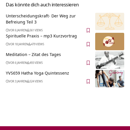
Das könnte dich auch interessieren
Unterscheidungskraft- Der Weg zur
Befreiung Teil 3
VOR 6 JAHREN
561 VIEWS
Spirituelle Praxis – mp3 Kurzvortrag
VOR 18 JAHREN
479 VIEWS
Meditation – Zitat des Tages
VOR 6 JAHREN
493 VIEWS
YVS659 Hatha Yoga Quintessenz
VOR 3 JAHREN
524 VIEWS