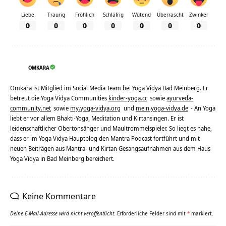
Liebe
Traurig
Fröhlich
Schläfrig
Wütend
Überrascht
Zwinker
0
0
0
0
0
0
0
OMKARA
Omkara ist Mitglied im Social Media Team bei Yoga Vidya Bad Meinberg. Er
betreut die Yoga Vidya Communities
kinder-yoga.cc
sowie
ayurveda-
community.net
sowie
my.yoga-vidya.org
und
mein.yoga-vidya.de
- An Yoga
liebt er vor allem Bhakti-Yoga, Meditation und Kirtansingen. Er ist
leidenschaftlicher Obertonsänger und Maultrommelspieler. So liegt es nahe,
dass er im Yoga Vidya Hauptblog den Mantra Podcast fortführt und mit
neuen Beiträgen aus Mantra- und Kirtan Gesangsaufnahmen aus dem Haus
Yoga Vidya in Bad Meinberg bereichert.
Keine Kommentare
Deine E-Mail-Adresse wird nicht veröffentlicht.
Erforderliche Felder sind mit
*
markiert.