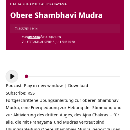
HATHA YOGA
PODCAST
PRANAYAMA
Obere Shambhavi Mudra
LESEZEIT: 1 MIN
VON
OMKARA
VOR 8 JAHREN
ZULETZT AKTUALISIERT: 3. JULI 2018 16:30
Audio-
Player
Podcast:
Play in new window
|
Download
Subscribe:
RSS
Fortgeschrittene Übungsanleitung zur oberen Shambhavi
Mudra, eine Energieübung zur Hebung der Stimmung und
zur Aktivierung des dritten Auges, des
Ajna Chakras
– für
alle, die mit
Pranayama
und Mudras vertraut sind.
Übungsanleitung
Obere Shambhavi Mudra
gehört zu den