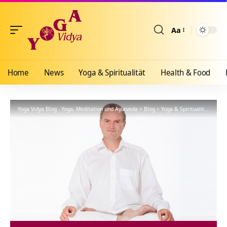
Aa
Größenänderun
Home
News
Yoga & Spiritualität
Health & Food
Yoga Vidya Blog - Yoga, Meditation und Ayurveda
>
Blog
>
Yoga & Spiritualität
>
Hath