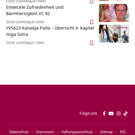
VOR 10 JAHREN
447 VIEWS
Entwickle Zufriedenheit und
Barmherzigkeit VC 82
VOR 9 JAHREN
481 VIEWS
YVS623 Kaivalya Pada – Übersicht 4. Kapitel
Yoga Sutra
VOR 3 JAHREN
551 VIEWS
Folge uns
Datenschutz
Impressum
Haftungsausschluss
Sitemap
RSS