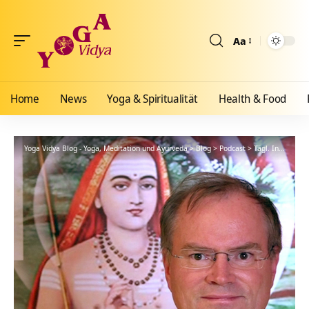
Aa
Größenänderun
Home
News
Yoga & Spiritualität
Health & Food
Yoga Vidya Blog - Yoga, Meditation und Ayurveda
>
Blog
>
Podcast
>
Tägl. Inspiration