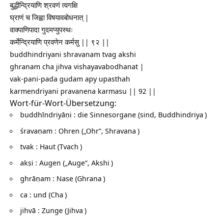
बुद्धीन्द्रियाणि श्रवणं त्वगक्षि
घ्राणं च जिह्वा विषयावबोधनात् |
वाक्पाणिपादा गुदमप्युपस्थः
कर्मेन्द्रियाणि प्रवणेन कर्मसु || ९२ ||
buddhindriyani shravanam tvag akshi
ghranam cha jihva vishayavabodhanat |
vak-pani-pada gudam apy upasthah
karmendriyani pravanena karmasu || 92 ||
Wort-für-Wort-Übersetzung:
buddhīndriyāṇi : die Sinnesorgane (sind,
Buddhindriya
)
śravaṇam : Ohren („Ohr“,
Shravana
)
tvak : Haut (
Tvach
)
akṣi : Augen („Auge“,
Akshi
)
ghrāṇam : Nase (
Ghrana
)
ca : und (
Cha
)
jihvā : Zunge (
Jihva
)