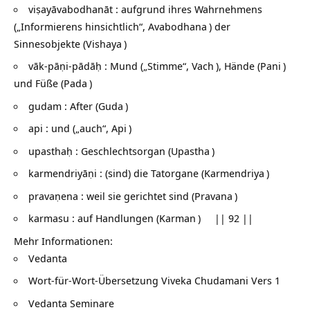
viṣayāvabodhanāt : aufgrund ihres Wahrnehmens
(„Informierens hinsichtlich“,
Avabodhana
) der
Sinnesobjekte (
Vishaya
)
vāk-pāṇi-pādāḥ : Mund („Stimme“,
Vach
), Hände (
Pani
)
und Füße (
Pada
)
gudam : After (
Guda
)
api : und („auch“,
Api
)
upasthaḥ : Geschlechtsorgan (
Upastha
)
karmendriyāṇi : (sind) die Tatorgane (
Karmendriya
)
pravaṇena : weil sie gerichtet sind (
Pravana
)
karmasu : auf Handlungen (
Karman
) || 92 ||
Mehr Informationen:
Vedanta
Wort-für-Wort-Übersetzung
Viveka Chudamani Vers 1
Vedanta Seminare