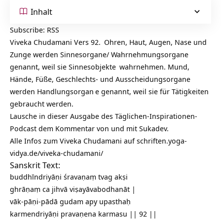
Inhalt
Subscribe:
RSS
Viveka Chudamani Vers 92.
Ohren, Haut, Augen, Nase und
Zunge werden Sinnesorgane/ Wahrnehmungsorgane
genannt, weil sie
Sinnesobjekte
wahrnehmen. Mund,
Hände, Füße, Geschlechts- und Ausscheidungsorgane
werden
Handlungsorgan
e genannt, weil sie für Tätigkeiten
gebraucht werden.
Lausche in dieser Ausgabe des Täglichen-Inspirationen-
Podcast dem Kommentar von und mit Sukadev.
Alle Infos zum Viveka Chudamani auf
schriften.yoga-
vidya.de/viveka-chudamani/
Sanskrit Text:
buddhīndriyāṇi śravaṇaṃ tvag akṣi
ghrāṇaṃ ca jihvā viṣayāvabodhanāt |
vāk-pāṇi-pādā gudam apy upasthaḥ
karmendriyāṇi pravaṇena karmasu || 92 ||