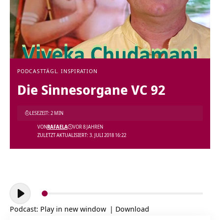
PODCAST
TÄGL. INSPIRATION
Die Sinnesorgane VC 92
LESEZEIT: 2 MIN
VON
RAFAELA
VOR 8 JAHREN
ZULETZT AKTUALISIERT: 3. JULI 2018 16:22
Audio-
Player
Podcast:
Play in new window
|
Download