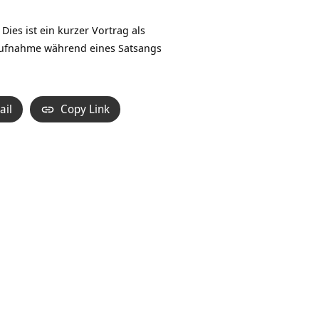
Hoch/Runter
benutzen,
es ist ein kurzer Vortrag als
um
 Aufnahme während eines Satsangs
die
Lautstärke
zu
ail
Copy Link
regeln.