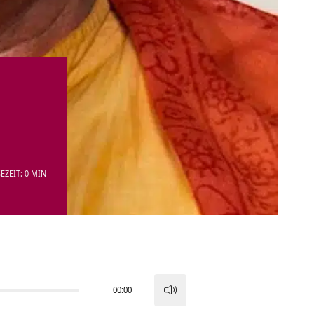
EZEIT: 0 MIN
00:00
Pfeiltasten