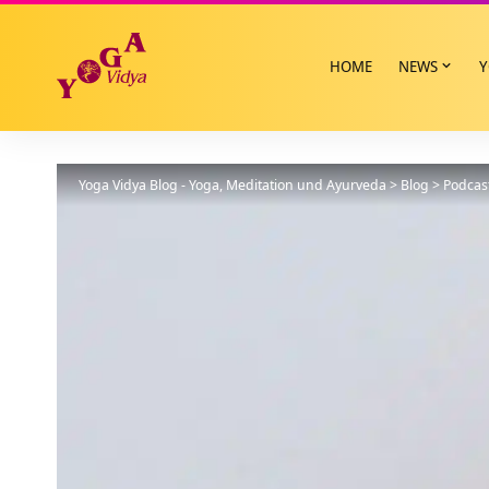
HOME
NEWS
Y
Yoga Vidya Blog - Yoga, Meditation und Ayurveda
>
Blog
>
Podcas