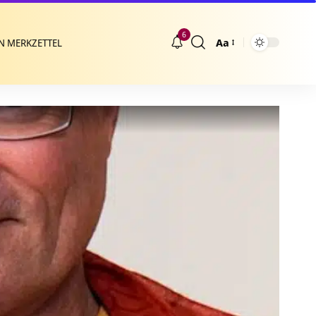
6
Aa
N MERKZETTEL
Größenänderung