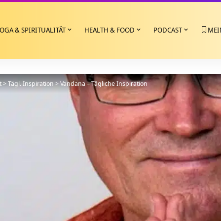
OGA & SPIRITUALITÄT
HEALTH & FOOD
PODCAST
MEI
t
>
Tägl. Inspiration
>
Vandana – Tägliche Inspiration