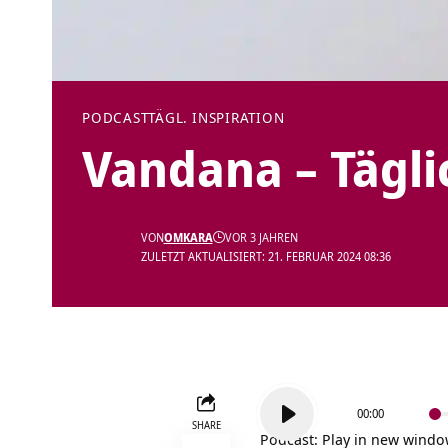
PODCAST
TÄGL. INSPIRATION
Vandana – Tägli
VON
OMKARA
VOR 3 JAHREN
ZULETZT AKTUALISIERT: 21. FEBRUAR 2024 08:36
Audio-
00:00
Player
SHARE
Podcast:
Play in new wind