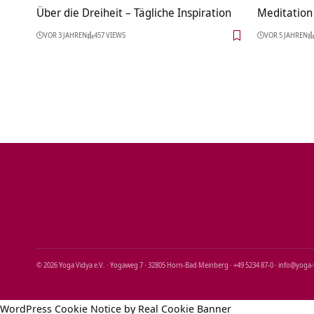
Über die Dreiheit – Tägliche Inspiration
Meditation 
VOR 3 JAHREN
457 VIEWS
VOR 5 JAHREN
© 2026 Yoga Vidya e.V. · Yogaweg 7 · 32805 Horn‑Bad Meinberg · +49 5234 87‑0 · info@yoga
WordPress Cookie Notice by Real Cookie Banner