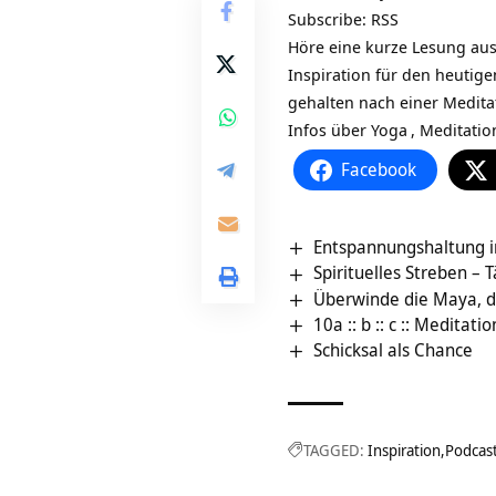
Subscribe:
RSS
Höre eine kurze Lesung au
Inspiration für den heutig
gehalten nach einer Medit
Infos über
Yoga
,
Meditatio
Facebook
Entspannungshaltung i
Spirituelles Streben – T
Überwinde die Maya, di
10a :: b :: c :: Medita
Schicksal als Chance
TAGGED:
Inspiration
Podcas