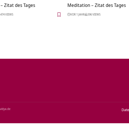
– Zitat des Tages
Meditation – Zitat des Tages
474 VIEWS
VOR 1 JAHR
596 VIEWS
‑vidya.de
Dat