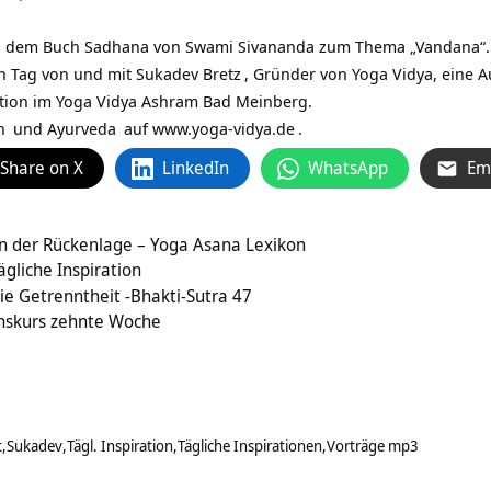
s dem Buch Sadhana von Swami Sivananda zum Thema „Vandana“. Di
en Tag von und mit
Sukadev Bretz
, Gründer von Yoga Vidya, eine
ation im Yoga Vidya Ashram Bad Meinberg.
n
und
Ayurveda
auf
www.yoga-vidya.de
.
Share on X
LinkedIn
WhatsApp
Em
n der Rückenlage – Yoga Asana Lexikon
ägliche Inspiration
e Getrenntheit -Bhakti-Sutra 47
tionskurs zehnte Woche
t
Sukadev
Tägl. Inspiration
Tägliche Inspirationen
Vorträge mp3