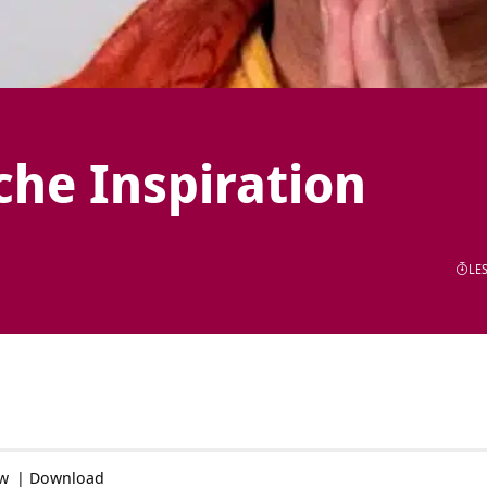
che Inspiration
LES
ow
|
Download