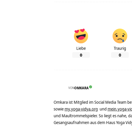
Liebe
Traurig
0
0
VON
OMKARA
Omkara ist Mitglied im Social Media Team b
sowie
my.yoga-vidya.org
und
mein.yoga-vi
und Maultrommelspieler. So liegt es nahe, 
Gesangsaufnahmen aus dem Haus Yoga Vidya