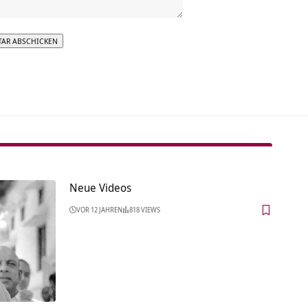
tive:
Neue Videos
VOR 12 JAHREN
818 VIEWS