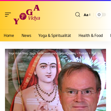
Aa
Größenänderun
Home
News
Yoga & Spiritualität
Health & Food
Yoga Vidya Blog - Yoga, Meditation und Ayurveda
>
Blog
>
Podcast
>
Tägl. Inspiration