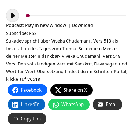
Audio-
Player
Podcast:
Play in new window
|
Download
Subscribe:
RSS
Sukadev spricht über
Viveka Chudamani
, Vers 518 als
Inspiration des Tages zum Thema: Sei deinem Meister,
deiner Meisterin dankbar- Viveka Chudamani. Vers 518.
Vers. Den vollständigen Vers mit Sanskrit, Devanagari und
Wort-für-Wort-Übersetzung findest du im Schriften-Portal,
klicke auf
VC518
Facebook
Share on X
LinkedIn
WhatsApp
Email
Copy Link