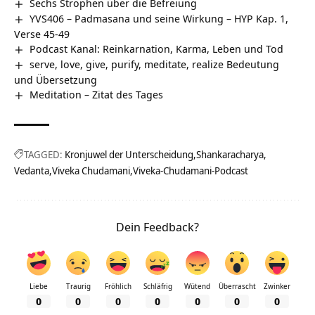
Sechs Strophen über die Befreiung
YVS406 – Padmasana und seine Wirkung – HYP Kap. 1,
Verse 45-49
Podcast Kanal: Reinkarnation, Karma, Leben und Tod
serve, love, give, purify, meditate, realize Bedeutung
und Übersetzung
Meditation – Zitat des Tages
TAGGED:
Kronjuwel der Unterscheidung
Shankaracharya
Vedanta
Viveka Chudamani
Viveka-Chudamani-Podcast
Dein Feedback?
Liebe
Traurig
Fröhlich
Schläfrig
Wütend
Überrascht
Zwinker
0
0
0
0
0
0
0