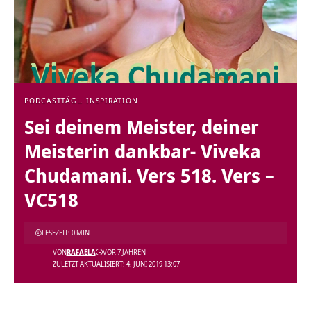
PODCAST
TÄGL. INSPIRATION
Sei deinem Meister, deiner
Meisterin dankbar- Viveka
Chudamani. Vers 518. Vers –
VC518
LESEZEIT: 0 MIN
VON
RAFAELA
VOR 7 JAHREN
ZULETZT AKTUALISIERT: 4. JUNI 2019 13:07