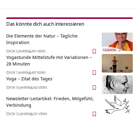
Das könnte dich auch interessieren
Die Elemente der Natur – Tägliche
Inspiration
VOR 5 JAHREN
491 VIEWS
Yogastunde Mittelstufe mit Variationen –
28 Minuten
VOR 7 JAHREN
497 VIEWS
Yoga – Zitat des Tages
VOR 16 JAHREN
502 VIEWS
Newsletter-Leitartikel: Frieden, Mitgefühl,
Verbindung
VOR 12 JAHREN
531 VIEWS