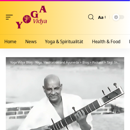
Aa
Größenänderun
Home
News
Yoga & Spiritualität
Health & Food
Yoga Vidya Blog - Yoga, Meditation und Ayurveda
>
Blog
>
Podcast
>
Tägl. Inspiration