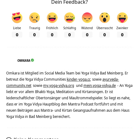
Dein Feedback?
Liebe
Traurig
Fröhlich
Schläfrig
Wütend
Überrascht
Zwinker
0
0
0
0
0
0
0
OMKARA
Omkara ist Mitglied im Social Media Team bei Yoga Vidya Bad Meinberg. Er
betreut die Yoga Vidya Communities
kinder-yoga.cc
sowie
ayurveda-
community.net
sowie
my.yoga-vidya.org
und
mein.yoga-vidya.de
- An Yoga
liebt er vor allem Bhakti-Yoga, Meditation und Kirtansingen. Er ist
leidenschaftlicher Obertonsänger und Maultrommelspieler. So liegt es nahe,
dass er im Yoga Vidya Hauptblog den Mantra Podcast fortführt und mit
neuen Beiträgen aus Mantra- und Kirtan Gesangsaufnahmen aus dem Haus
Yoga Vidya in Bad Meinberg bereichert.