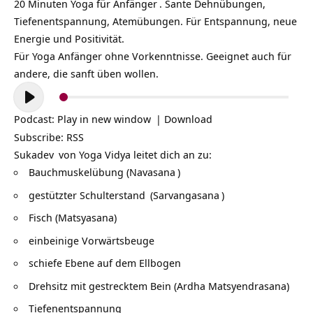
20 Minuten
Yoga für Anfänger
. Sante Dehnübungen,
Tiefenentspannung, Atemübungen. Für Entspannung, neue
Energie und Positivität.
Für Yoga Anfänger ohne Vorkenntnisse. Geeignet auch für
andere, die sanft üben wollen.
Audio-
Player
Podcast:
Play in new window
|
Download
Subscribe:
RSS
Sukadev
von Yoga Vidya leitet dich an zu:
Bauchmuskelübung (
Navasana
)
gestützter Schulterstand
(
Sarvangasana
)
Fisch (Matsyasana)
einbeinige Vorwärtsbeuge
schiefe Ebene auf dem Ellbogen
Drehsitz mit gestrecktem Bein (Ardha Matsyendrasana)
Tiefenentspannung