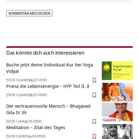
Alternative:
Das könnte dich auch interessieren
Buche jetzt deine Individual-Kur bei Yoga
Vidya!
VOR 16 JAHREN
521 VIEWS
Prana die Lebensenergie – HYP Teil II. 8
VOR 13 JAHREN
557 VIEWS
Der vertrauensvolle Mensch – Bhagavad
Gita IV 39
VOR 1 JAHR
745 VIEWS
Meditation – Zitat des Tages
VOR 5 JAHREN
458 VIEWS