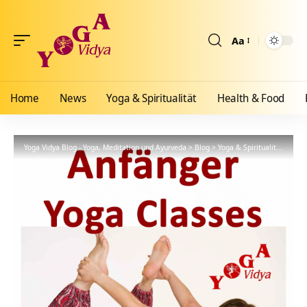
Aa
Größenänderun
Home
News
Yoga & Spiritualität
Health & Food
Yoga Vidya Blog - Yoga, Meditation und Ayurveda
>
Blog
>
Yoga & Spiritualität
>
Hath