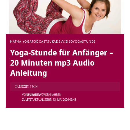
HATHA YOGA
PODCAST
SUKADEV
VIDEO
YOGASTUNDE
Yoga-Stunde für Anfänger –
20 Minuten mp3 Audio
Anleitung
LESEZEIT: 1 MIN
VON
SUKADEV
VOR 6 JAHREN
ZULETZT AKTUALISIERT: 13. MAI 2026 09:48