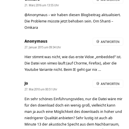
21. März 2016 um 13:55 Uhr
@Anonymaus – wir haben diesen Blogbeitrag aktualisiert.
Die Probleme müsste jetzt behoben sein. Om Shanti –
Omkara
Anonymaus
ANTWORTEN
27. Januar 2015 um 09:34 Uhr
Hier stimmt was nicht, wie das erste Vidoe „embedded“ ist.
Die Datei von vimeo läuft (auf Chorme, Firefox), aber die
Youtube Variante nicht. Beim IE geht gar nix …
Jo
ANTWORTEN
27. Mai 2010 um 00:51 Uhr
Ein sehr schönes Einführungsvideo, nur die Datei wäre mir
für den download doch ein wenig groß, vielleicht kann
man ja auch eine Möglichkeit des downloads in hoher und
niedrigerer Qualität anbieten? Sehr lustig ist auch ab
Minute 13 der akustische Specht aus dem Nachbarraum,