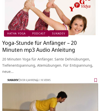
HATHA YOGA
PODCAST
SUKADEV
Yoga-Stunde für Anfänger – 20
Minuten mp3 Audio Anleitung
20 Minuten Yoga für Anfänger. Sante Dehnübungen,
Tiefenentspannung, Atemübungen. Für Entspannung,
neue…
SUKADEV
VOR 6 JAHREN
1.1K VIEWS