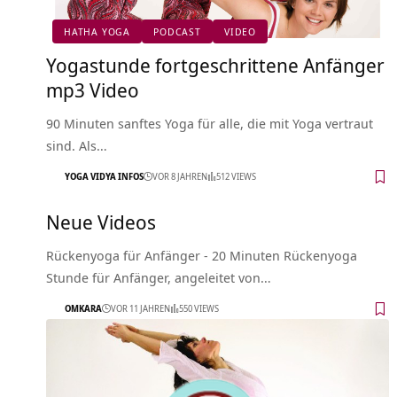
HATHA YOGA
PODCAST
VIDEO
Yogastunde fortgeschrittene Anfänger
mp3 Video
90 Minuten sanftes Yoga für alle, die mit Yoga vertraut
sind. Als…
YOGA VIDYA INFOS
VOR 8 JAHREN
512 VIEWS
Neue Videos
Rückenyoga für Anfänger - 20 Minuten Rückenyoga
Stunde für Anfänger, angeleitet von…
OMKARA
VOR 11 JAHREN
550 VIEWS