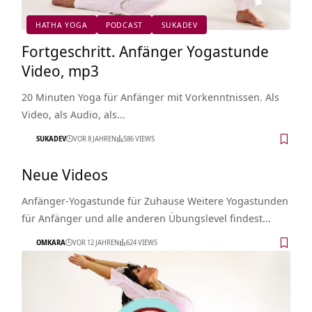
HATHA YOGA
PODCAST
SUKADEV
Fortgeschritt. Anfänger Yogastunde
Video, mp3
20 Minuten Yoga für Anfänger mit Vorkenntnissen. Als
Video, als Audio, als…
SUKADEV
VOR 8 JAHREN
586 VIEWS
Neue Videos
Anfänger-Yogastunde für Zuhause Weitere Yogastunden
für Anfänger und alle anderen Übungslevel findest…
OMKARA
VOR 12 JAHREN
624 VIEWS