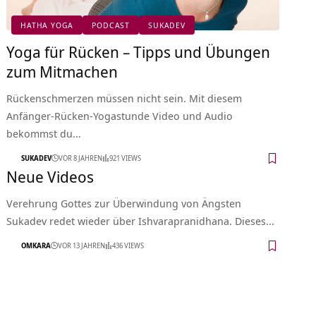
HATHA YOGA
PODCAST
SUKADEV
Yoga für Rücken – Tipps und Übungen
zum Mitmachen
Rückenschmerzen müssen nicht sein. Mit diesem
Anfänger-Rücken-Yogastunde Video und Audio
bekommst du…
SUKADEV
VOR 8 JAHREN
921 VIEWS
Neue Videos
Verehrung Gottes zur Überwindung von Ängsten
Sukadev redet wieder über Ishvarapranidhana. Dieses…
OMKARA
VOR 13 JAHREN
436 VIEWS