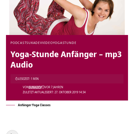
PODCAST
SUKADEV
VIDEO
YOGASTUNDE
Yoga-Stunde Anfänger – mp3
Audio
LESEZEIT: 1 MIN
VON
SUKADEV
VOR 7 JAHREN
ZULETZT AKTUALISIERT: 27. OKTOBER 2019 14:34
Anfänger Yoga Classes
Audio-