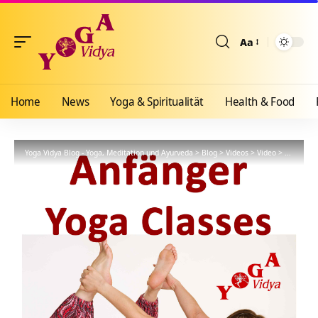
Aa
Größenänderun
Home
News
Yoga & Spiritualität
Health & Food
Yoga Vidya Blog - Yoga, Meditation und Ayurveda
>
Blog
>
Videos
>
Video
>
Yoga-Stu