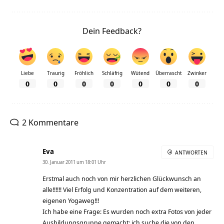
Dein Feedback?
Liebe
Traurig
Fröhlich
Schläfrig
Wütend
Überrascht
Zwinker
0
0
0
0
0
0
0
2 Kommentare
Eva
ANTWORTEN
30. Januar 2011 um 18:01 Uhr
Erstmal auch noch von mir herzlichen Glückwunsch an
alle!!!!!! Viel Erfolg und Konzentration auf dem weiteren,
eigenen Yogaweg!!!
Ich habe eine Frage: Es wurden noch extra Fotos von jeder
Ausbildungsgruppe gemacht; ich suche die von den