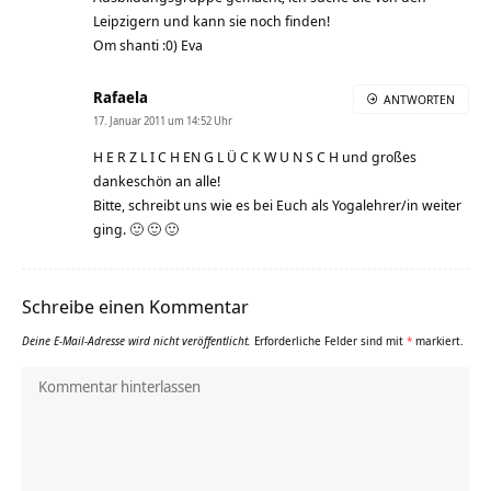
Leipzigern und kann sie noch finden!
Om shanti :0) Eva
Rafaela
ANTWORTEN
17. Januar 2011 um 14:52 Uhr
H E R Z L I C H EN G L Ü C K W U N S C H und großes
dankeschön an alle!
Bitte, schreibt uns wie es bei Euch als Yogalehrer/in weiter
ging. 🙂 🙂 🙂
Schreibe einen Kommentar
Deine E-Mail-Adresse wird nicht veröffentlicht.
Erforderliche Felder sind mit
*
markiert.