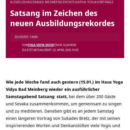
AUSBILDUNGEN
BAD MEINBERG
EVENTS
HATHA YOGA
VORTRÄGE
Satsang im Zeichen des
neuen Ausbildungsrekordes
LESEZEIT: 3 MIN
VON
YOGA VIDYA INFOS
VOR 16 JAHREN
ZULETZT AKTUALISIERT: 22. APRIL 2025 15:03
Wie jede Woche fand auch gestern (15.01.) im Haus Yoga
Vidya Bad Meinberg wieder ein ausführlicher
Samstagabend Satsang
statt,
bei dem über 200 Gäste
und Sevaka zusammenkommen, um gemeinsam zu singen
und zu meditieren. Daneben gibt es an jedem Samstag
einen längeren Vortrag von Sukadev Bretz, der mit seinen
inspirierenden Worten und Denkanstößen viele Yogis und