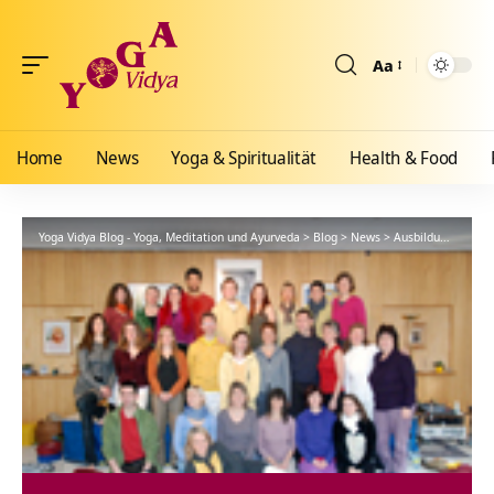
Aa
Größenänderun
Home
News
Yoga & Spiritualität
Health & Food
Yoga Vidya Blog - Yoga, Meditation und Ayurveda
>
Blog
>
News
>
Ausbildungen
>
Sa