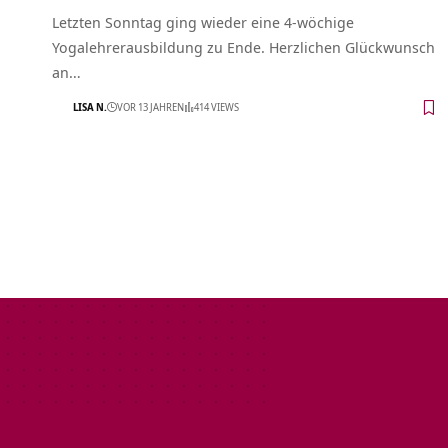
Letzten Sonntag ging wieder eine 4-wöchige
Yogalehrerausbildung zu Ende. Herzlichen Glückwunsch
an…
LISA N.
VOR 13 JAHREN
414 VIEWS