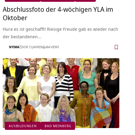
Abschlussfoto der 4-wöchigen YLA im
Oktober
Hura es ist geschafft! Riesige Freude gab es wieder nach
der bestandenen…
NYIMA
VOR 13 JAHREN
464 VIEWS
AUSBILDUNGEN
BAD MEINBERG