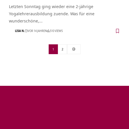
Letzten Sonntag ging wieder eine 2-jährige
Yogalehrerausbildung zuende. Was für eine
wunderschöne,…
LISA N.
VOR 14 JAHREN
510 VIEWS
1
2