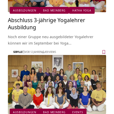
AUSBILDUNGEN
BAD MEINBERG
HATHA YOGA
Abschluss 3-jährige Yogalehrer
Ausbildung
Noch einer Gruppe neu ausgebildeter Yogalehrer
können wir im September bei Yoga…
SIBYLLE
VOR 12 JAHREN
459 VIEWS
AUSBILDUNGEN
BAD MEINBERG
EVENTS