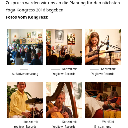
Zuspruch werden wir uns an die Planung für den nächsten
Yoga-Kongress 2016 begeben.
Fotos vom Kongress:
Konzert mit
Konzert mit
Auftaktveranstaltung
Yogitown Records
Yogitown Records
Konzert mit
Konzert mit
Wohlfühl-
Yogitown Records
Yogitown Records
Entspannung