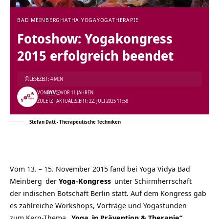
BAD MEINBERG
HATHA YOGA
YOGATHERAPIE
Fotoshow: Yogakongress
2015 erfolgreich beendet
LESEZEIT: 4 MIN
VON
BYV
VOR 11 JAHREN
ZULETZT AKTUALISIERT: 22. JULI 2025 11:58
Stefan Datt - Therapeutische Techniken
Vom 13. – 15. November 2015 fand bei
Yoga Vidya Bad
Meinberg
der
Yoga-Kongress
unter Schirmherrschaft
der indischen Botschaft Berlin statt. Auf dem Kongress gab
es zahlreiche Workshops, Vorträge und Yogastunden
zum Kern-Thema
„
Yoga
in Prävention & Therapie“
,