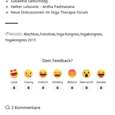
Sukadevs Geburtstag
Halber Lotussitz – Ardha Padmasana
Neue Diskussionen im Yoga Therapie Forum
TAGGED:
Abschluss
Fotoshow
Yoga Kongress
Yogakongress
Yogakongress 2015
Dein Feedback?
Liebe
Traurig
Fröhlich
Schläfrig
Wütend
Überrascht
Zwinker
0
0
0
0
0
0
0
2 Kommentare