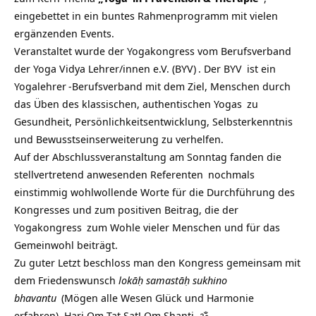
eingebettet in ein buntes Rahmenprogramm mit vielen
ergänzenden Events.
Veranstaltet wurde der Yogakongress vom
Berufsverband
der Yoga Vidya Lehrer/innen e.V. (BYV)
. Der
BYV
ist ein
Yogalehrer
-Berufsverband mit dem Ziel, Menschen durch
das Üben des klassischen, authentischen
Yogas
zu
Gesundheit, Persönlichkeitsentwicklung, Selbsterkenntnis
und Bewusstseinserweiterung zu verhelfen.
Auf der Abschlussveranstaltung am Sonntag fanden die
stellvertretend anwesenden
Referenten
nochmals
einstimmig wohlwollende Worte für die Durchführung des
Kongresses und zum positiven Beitrag, die der
Yogakongress
zum Wohle vieler Menschen und für das
Gemeinwohl beiträgt.
Zu guter Letzt beschloss man den Kongress gemeinsam mit
dem Friedenswunsch
lokāḥ samastāḥ sukhino
bhavantu
(Mögen alle Wesen Glück und Harmonie
erfahren). Hari Om Tat Sat! Om Shanti. ॐ