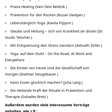
Prana Healing (
Vani Devi Beldzik
)
Prävention für den Rücken (
Ruzan Davtyan
)
Lebenslänglich
Yoga
(
Kavita Pippon
)
Glaube und Heilung – sich von Krankheit (er-)lösen (
Dr.
Guido Telscher
)
Mit Entspannung den Stress meistern (
Adinath Zöller
)
Yoga
auf dem Stuhl – On the Road, At Work and
Everywhere
Die Kinder von heute sind die Gesellschaft von
morgen (
Dietmar Neugebauer
)
Kann Essen glücklich machen? (
Julia Lang
)
Die Heilende Kraft der Rituale in Prävention und
Therapie (
Sukadev Bretz
)
Außerdem wurden viele interessante Vorträge
gehalten, wie z.B.: