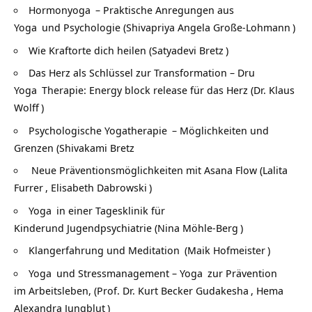
Hormonyoga
– Praktische Anregungen aus
Yoga
und Psychologie (
Shivapriya Angela Große-Lohmann
)
Wie Kraftorte dich heilen (
Satyadevi Bretz
)
Das Herz als Schlüssel zur Transformation – Dru
Yoga
Therapie: Energy block release für das Herz (
Dr. Klaus
Wolff
)
Psychologische
Yogatherapie
– Möglichkeiten und
Grenzen (
Shivakami Bretz
Neue Präventionsmöglichkeiten mit Asana Flow (
Lalita
Furrer
,
Elisabeth Dabrowski
)
Yoga
in einer Tagesklinik für
Kinderund Jugendpsychiatrie (
Nina Möhle-Berg
)
Klangerfahrung und
Meditation
(
Maik Hofmeister
)
Yoga
und Stressmanagement –
Yoga
zur Prävention
im Arbeitsleben, (
Prof. Dr. Kurt Becker Gudakesha
,
Hema
Alexandra Jungblut
)