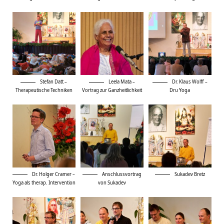
Stefan Datt –
Leela Mata –
Dr. Klaus Wolff –
Therapeutische Techniken
Vortrag zur Ganzheitlichkeit
Dru Yoga
Dr. Holger Cramer –
Anschlussvortrag
Sukadev Bretz
Yoga als therap. Intervention
von Sukadev