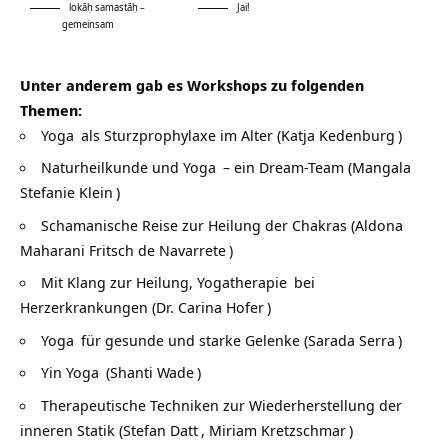
lokāḥ samastāḥ –
Jai!
gemeinsam
Unter anderem gab es Workshops zu folgenden
Themen:
Yoga
als Sturzprophylaxe im Alter (
Katja Kedenburg
)
Naturheilkunde und
Yoga
– ein Dream-Team (
Mangala
Stefanie Klein
)
Schamanische Reise zur Heilung der Chakras (
Aldona
Maharani Fritsch de Navarrete
)
Mit Klang zur Heilung,
Yogatherapie
bei
Herzerkrankungen (
Dr. Carina Hofer
)
Yoga
für gesunde und starke Gelenke (
Sarada Serra
)
Yin
Yoga
(
Shanti Wade
)
Therapeutische Techniken zur Wiederherstellung der
inneren Statik (
Stefan Datt
,
Miriam Kretzschmar
)