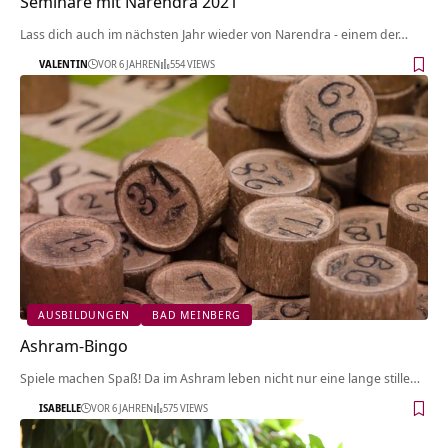
Seminare mit Narendra 2021
Lass dich auch im nächsten Jahr wieder von Narendra - einem der…
VALENTIN
VOR 6 JAHREN
554 VIEWS
AUSBILDUNGEN
BAD MEINBERG
Ashram-Bingo
Spiele machen Spaß! Da im Ashram leben nicht nur eine lange stille…
ISABELLE
VOR 6 JAHREN
575 VIEWS