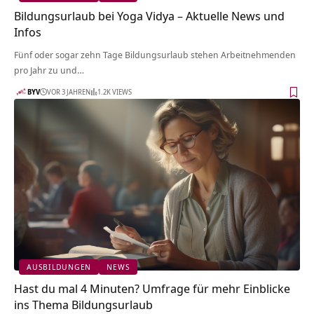
Bildungsurlaub bei Yoga Vidya – Aktuelle News und
Infos
Fünf oder sogar zehn Tage Bildungsurlaub stehen Arbeitnehmenden
pro Jahr zu und…
BYV
VOR 3 JAHREN
1.2K VIEWS
AUSBILDUNGEN
NEWS
Hast du mal 4 Minuten? Umfrage für mehr Einblicke
ins Thema Bildungsurlaub