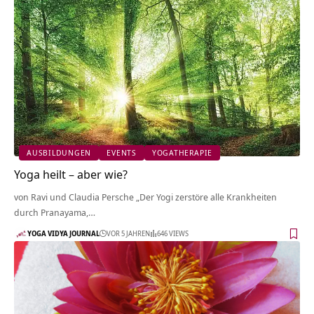
AUSBILDUNGEN
EVENTS
YOGATHERAPIE
Yoga heilt – aber wie?
von Ravi und Claudia Persche „Der Yogi zerstöre alle Krankheiten
durch Pranayama,…
YOGA VIDYA JOURNAL
VOR 5 JAHREN
646 VIEWS