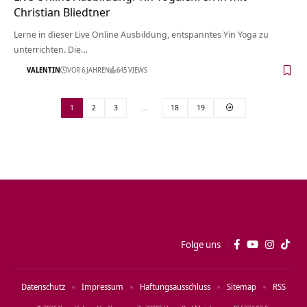
Christian Bliedtner
Lerne in dieser Live Online Ausbildung, entspanntes Yin Yoga zu
unterrichten. Die…
VALENTIN
VOR 6 JAHREN
645 VIEWS
1
2
3
…
18
19
Folge uns
Datenschutz
Impressum
Haftungsausschluss
Sitemap
RSS