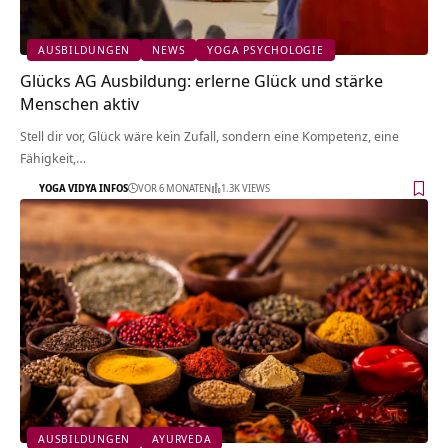
AUSBILDUNGEN
NEWS
YOGA PSYCHOLOGIE
Glücks AG Ausbildung: erlerne Glück und stärke
Menschen aktiv
Stell dir vor, Glück wäre kein Zufall, sondern eine Kompetenz, eine
Fähigkeit,…
YOGA VIDYA INFOS
VOR 6 MONATEN
1.3K VIEWS
AUSBILDUNGEN
AYURVEDA