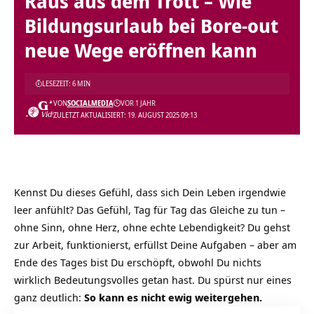
Raus aus dem Trott – Wie
Bildungsurlaub bei Bore-out
neue Wege eröffnen kann
LESEZEIT: 6 MIN
VON
SOCIALMEDIA
VOR 1 JAHR
ZULETZT AKTUALISIERT: 19. AUGUST 2025 09:13
Kennst Du dieses Gefühl, dass sich Dein Leben irgendwie
leer anfühlt? Das Gefühl, Tag für Tag das Gleiche zu tun –
ohne Sinn, ohne Herz, ohne echte Lebendigkeit? Du gehst
zur Arbeit, funktionierst, erfüllst Deine Aufgaben – aber am
Ende des Tages bist Du erschöpft, obwohl Du nichts
wirklich Bedeutungsvolles getan hast. Du spürst nur eines
ganz deutlich:
So kann es nicht ewig weitergehen.