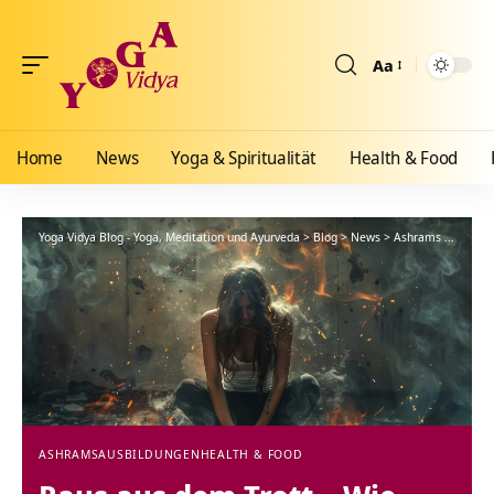
Aa
Größenänderun
Home
News
Yoga & Spiritualität
Health & Food
Yoga Vidya Blog - Yoga, Meditation und Ayurveda
>
Blog
>
News
>
Ashrams
>
Raus a
ASHRAMS
AUSBILDUNGEN
HEALTH & FOOD