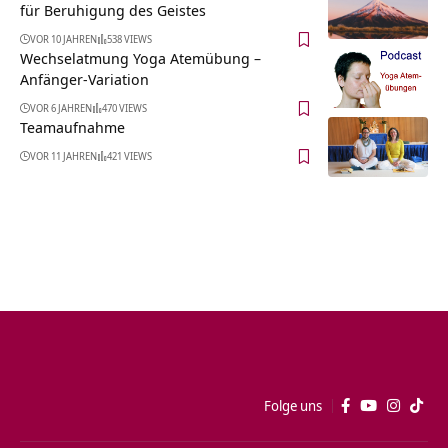
für Beruhigung des Geistes
VOR 10 JAHREN
538 VIEWS
Wechselatmung Yoga Atemübung –
Anfänger-Variation
VOR 6 JAHREN
470 VIEWS
Teamaufnahme
VOR 11 JAHREN
421 VIEWS
Folge uns