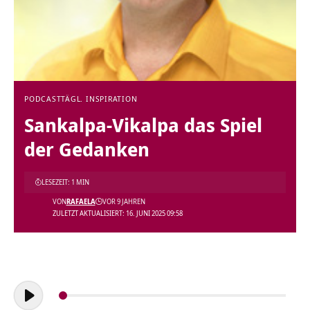
PODCAST
TÄGL. INSPIRATION
Sankalpa-Vikalpa das Spiel
der Gedanken
LESEZEIT: 1 MIN
VON
RAFAELA
VOR 9 JAHREN
ZULETZT AKTUALISIERT: 16. JUNI 2025 09:58
Audio-
Player