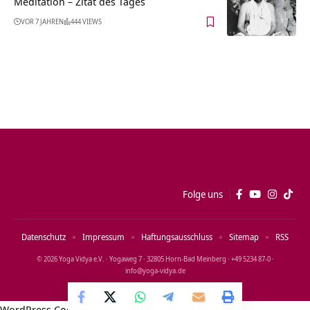
Meditation – Zitat des Tages
VOR 7 JAHREN
444 VIEWS
Folge uns
Datenschutz
Impressum
Haftungsausschluss
Sitemap
RSS
© 2026 Yoga Vidya e.V. · Yogaweg 7 · 32805 Horn‑Bad Meinberg · +49 5234 87‑0 ·
info@yoga‑vidya.de
WordPress Cookie Notice by Real Cookie Banner