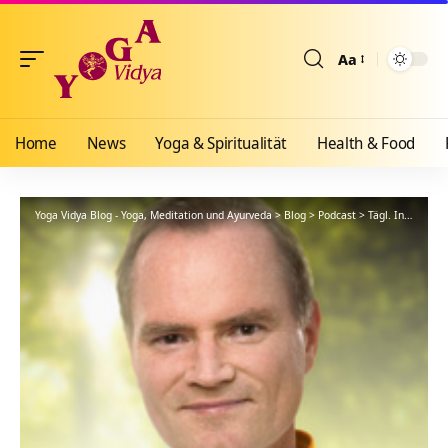
Aa
Größenänderun
Home
News
Yoga & Spiritualität
Health & Food
Yoga Vidya Blog - Yoga, Meditation und Ayurveda
>
Blog
>
Podcast
>
Tägl. Inspiration