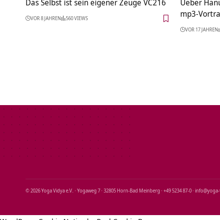
Das Selbst ist sein eigener Zeuge VC216
Ueber Han
mp3-Vortra
VOR 8 JAHREN
560 VIEWS
VOR 17 JAHREN
© 2026 Yoga Vidya e.V. · Yogaweg 7 · 32805 Horn‑Bad Meinberg · +49 5234 87‑0 · info@yoga