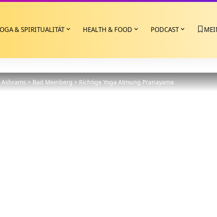
OGA & SPIRITUALITÄT
HEALTH & FOOD
PODCAST
MEI
>
Ashrams
>
Bad Meinberg
>
Richtige Yoga Atmung Pranayama