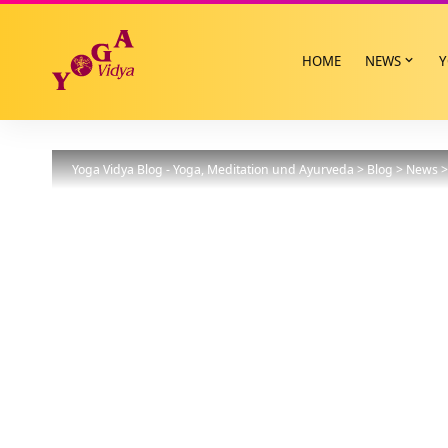
HOME
NEWS
Y
Yoga Vidya Blog - Yoga, Meditation und Ayurveda
>
Blog
>
News