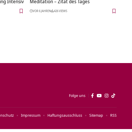
ng Intensiv
Meditation – Zitat des Tages
VOR 6 JAHREN
426 VIEWS
Folge uns
enschutz
Impressum
Haftungsausschluss
Sitemap
RSS