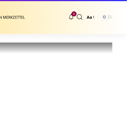
6
Aa
N MERKZETTEL
Größenänderung