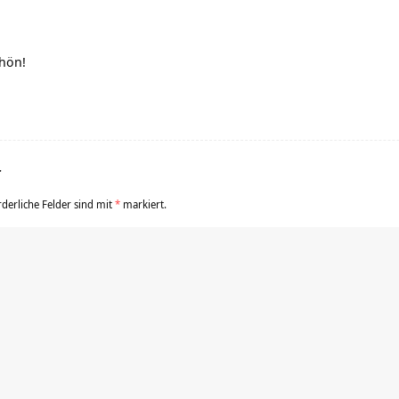
chön!
r
rderliche Felder sind mit
*
markiert.