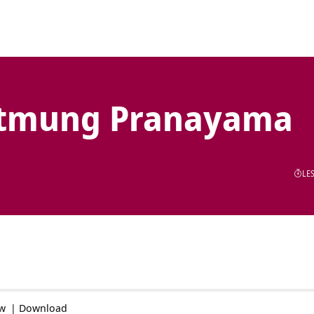
Atmung Pranayama
LES
ow
|
Download