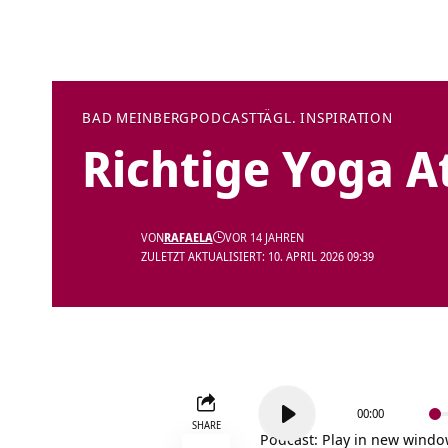
BAD MEINBERG
PODCAST
TÄGL. INSPIRATION
Richtige Yoga 
VON
RAFAELA
VOR 14 JAHREN
ZULETZT AKTUALISIERT: 10. APRIL 2026 09:39
Audio-
00:00
Player
SHARE
Podcast:
Play in new wind