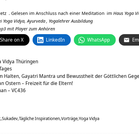
etz
. Gelesen im Anschluss nach einer
Meditation
im
Haus Yoga V
i Yoga Vidya,
Ayurveda
,
Yogalehrer Ausbildung
 mp3 mit Player zum Anhören
Share on X
LinkedIn
WhatsApp
Em
a Vidya Thüringen
 Tages
 Halten, Gayatri Mantra und Bewusstheit der Göttlichen Geg
Ostern – Freizeit für die Eltern!
hman – VC436
t
Sukadev
Tägliche Inspirationen
Vorträge
Yoga Vidya