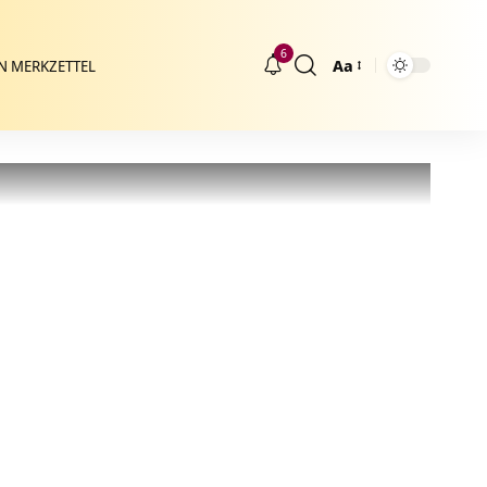
6
Aa
N MERKZETTEL
Größenänderung