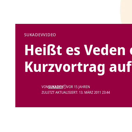
SUKADEV
VIDEO
Heißt es Veden 
Kurzvortrag auf
VON
SUKADEV
VOR 15 JAHREN
ZULETZT AKTUALISIERT: 13. MÄRZ 2011 23:44