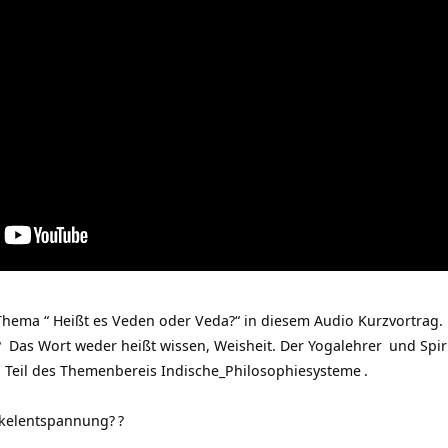
hema “ Heißt es Veden oder Veda?“ in diesem Audio Kurzvortrag.
a? Das Wort weder heißt wissen, Weisheit. Der
Yogalehrer
und Spiri
, Teil des Themenbereis
Indische_Philosophiesysteme
.
skelentspannung?
?