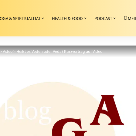
OGA & SPIRITUALITÄT
HEALTH & FOOD
PODCAST
MEI
>
Video
>
Heißt es Veden oder Veda? Kurzvortrag auf Video