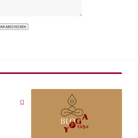
tive: