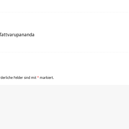
Tattvarupananda
rderliche Felder sind mit
*
markiert.