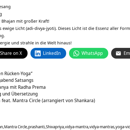
esang
g
er Bhajan mit großer Kraft!
s ewige Licht (adi-divya-jyoti). Dieses Licht ist die Essenz aller F
ng.
ergie und strahle in die Welt hinaus!
Share on X
LinkedIn
WhatsApp
Em
en Rücken-Yoga“
gabend Satsangs
itanya mit Radha Prema
 und Übersetzung
feat. Mantra Circle (arrangiert von Shankara)
an
Mantra Circle
prashanti
Shivapriya
vidya-mantra
vidya-mantras
yoga-vi