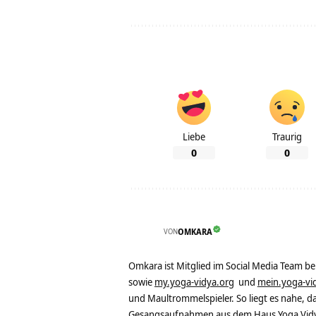
Liebe
Traurig
0
0
VON
OMKARA
Omkara ist Mitglied im Social Media Team b
sowie
my.yoga-vidya.org
und
mein.yoga-vi
und Maultrommelspieler. So liegt es nahe, 
Gesangsaufnahmen aus dem Haus Yoga Vidya