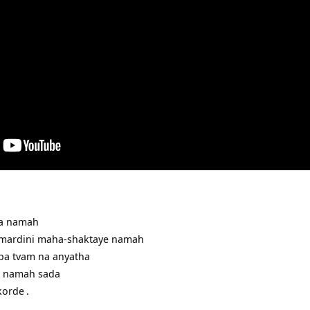
ma namah
ardini maha-shaktaye namah
pa tvam na anyatha
o namah sada
korde
.