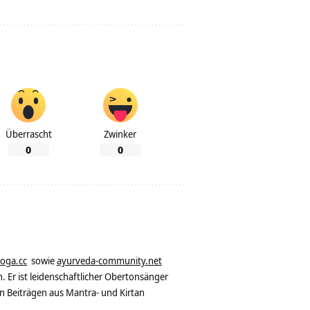
Überrascht
Zwinker
0
0
yoga.cc
sowie
ayurveda-community.net
. Er ist leidenschaftlicher Obertonsänger
n Beiträgen aus Mantra- und Kirtan