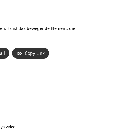
ormen. Es ist das bewegende Element, die
ail
Copy Link
dya-video