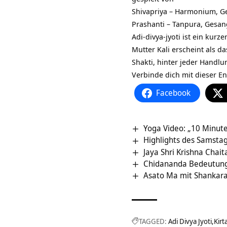
Shivapriya – Harmonium, G
Prashanti – Tanpura, Gesan
Adi-divya-jyoti ist ein kurz
Mutter Kali erscheint als da
Shakti, hinter jeder Handlu
Verbinde dich mit dieser En
Facebook
Yoga Video: „10 Minut
Highlights des Samsta
Jaya Shri Krishna Cha
Chidananda Bedeutung
Asato Ma mit Shankara 
TAGGED:
Adi Divya Jyoti
Kirt