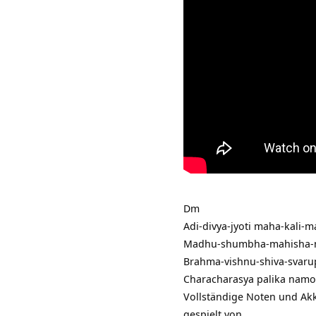
Dm
Adi-divya-jyoti maha-kali-
Madhu-shumbha-mahisha-m
Brahma-vishnu-shiva-svaru
Characharasya palika nam
Vollständige Noten und Ak
gespielt von