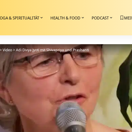
OGA & SPIRITUALITÄT
HEALTH & FOOD
PODCAST
MEI
>
Video
>
Adi Divya Jyoti mit Shivapriya und Prashanti