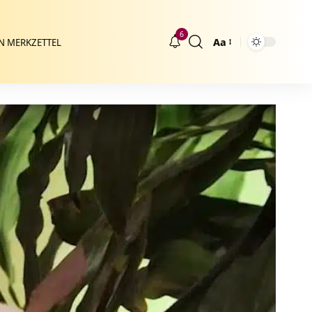
6
Aa
N MERKZETTEL
Größenänderung